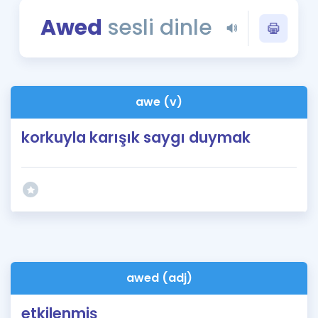
Puan Hesaplama
Awed
sesli dinle
Rehberlik Aracı
ÖSYM Sınav Takvimi
awe (v)
Kampanyalar
korkuyla karışık saygı duymak
Blog
İngilizce Gramer
awed (adj)
etkilenmiş