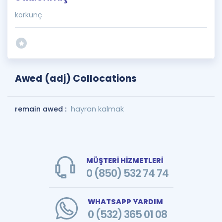
korkunç
Awed (adj) Collocations
remain awed :
hayran kalmak
MÜŞTERİ HİZMETLERİ
0 (850) 532 74 74
WHATSAPP YARDIM
0 (532) 365 01 08