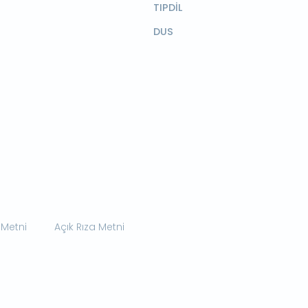
TIPDİL
DUS
 Metni
Açık Rıza Metni