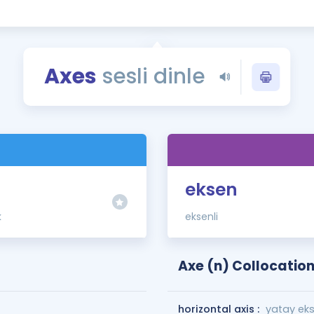
Kampanyalar
Eğitim ve Kitaplar
Blog
Axes
sesli dinle
YDS - YÖKDİL Tüm S
İngilizce Gram
İngilizce Gramer
eksen
k
eksenli
Axe (n) Collocatio
horizontal axis :
yatay ek