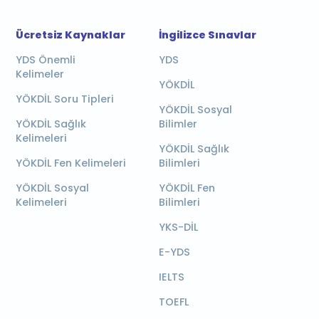
Ücretsiz Kaynaklar
İngilizce Sınavlar
YDS Önemli
YDS
Kelimeler
YÖKDİL
YÖKDİL Soru Tipleri
YÖKDİL Sosyal
YÖKDİL Sağlık
Bilimler
Kelimeleri
YÖKDİL Sağlık
YÖKDİL Fen Kelimeleri
Bilimleri
YÖKDİL Sosyal
YÖKDİL Fen
Kelimeleri
Bilimleri
YKS-DİL
E-YDS
IELTS
TOEFL