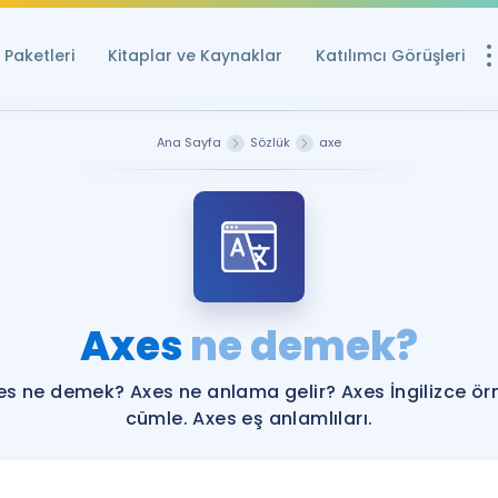
Paketleri
Kitaplar ve Kaynaklar
Katılımcı Görüşleri
Ücretsiz Kayna
Ana Sayfa
Sözlük
axe
YDS ve YÖKDİL içi
Sözlük
İngilizce Sınavları
Puan Hesapla
Axes
ne demek?
YDS ve YÖKDİL P
Remz
Rehberlik Aracı
es ne demek? Axes ne anlama gelir? Axes İngilizce ör
YDS ve YÖKDİL'e H
cümle. Axes eş anlamlıları.
ÖSYM Sınav Ta
Tüm ÖSYM Sınavl