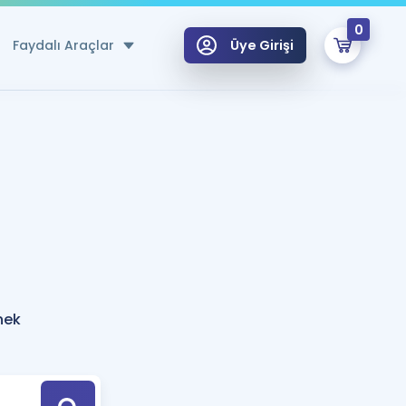
0
Faydalı Araçlar
Üye Girişi
klar
n Ücretsiz Kaynaklar
 için Özel Sözlük
Sepetin Şu An Boş.
ma
uan Hesaplama Aracı
i Hoca ile seni sınava hazırlayacak onlarca eğitim seni bekliyor!
Şifremi Hatırlamıyorum
GİRİŞ YAP
nek
azırlananlar için Öneriler
kvimi
ÜYE DEĞİLİM
arı Tek Takvimde