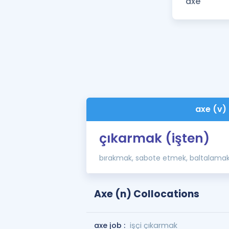
axe (v)
çıkarmak (işten)
bırakmak, sabote etmek, baltalama
Axe (n) Collocations
axe job :
işçi çıkarmak