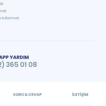
lir
amak
la kullanmak
PP YARDIM
2) 365 01 08
SORU & CEVAP
İLETIŞIM