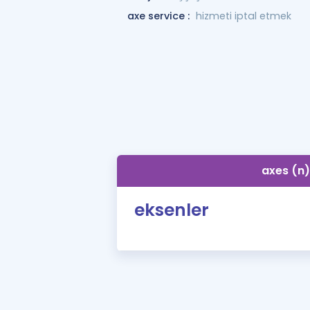
axe service :
hizmeti iptal etmek
axes (n)
eksenler