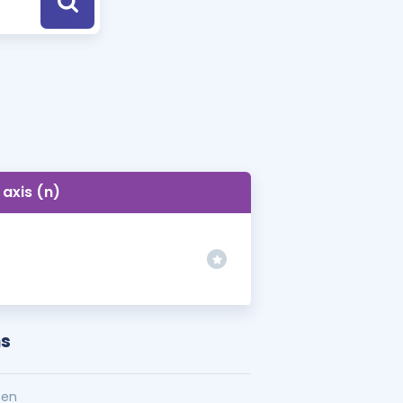
a Özel Fırsatlar
ınavlarla İlgili Haberler
er
 ve Konu Anlatımı
axis (n)
ns
sen