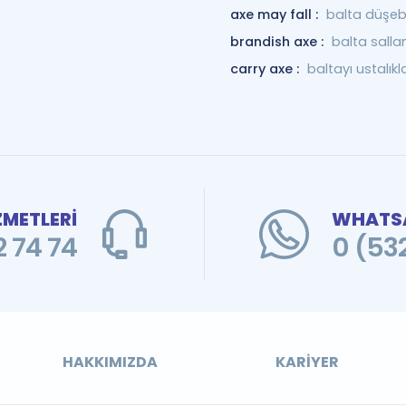
axe may fall :
balta düşebi
brandish axe :
balta sall
carry axe :
baltayı ustalık
ZMETLERİ
WHATSA
 74 74
0 (53
HAKKIMIZDA
KARIYER