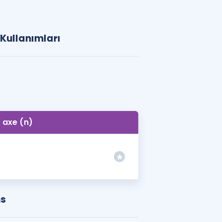
 Kullanımları
axe (n)
ns