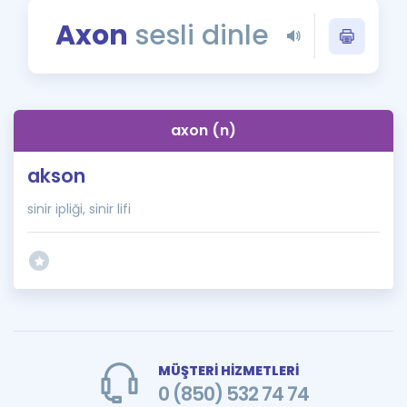
Puan Hesaplama
Axon
sesli dinle
Rehberlik Aracı
ÖSYM Sınav Takvimi
axon (n)
Kampanyalar
akson
Blog
sinir ipliği, sinir lifi
İngilizce Gramer
MÜŞTERİ HİZMETLERİ
0 (850) 532 74 74