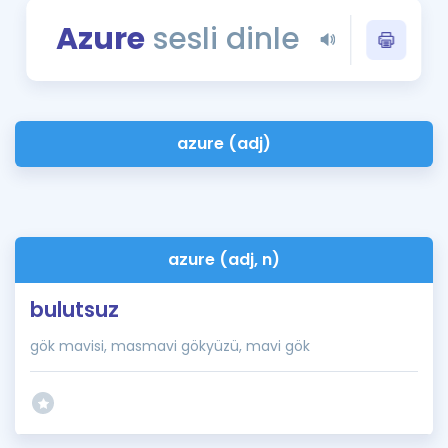
Puan Hesaplama
Azure
sesli dinle
Rehberlik Aracı
ÖSYM Sınav Takvimi
azure (adj)
Kampanyalar
Blog
İngilizce Gramer
azure (adj, n)
bulutsuz
gök mavisi, masmavi gökyüzü, mavi gök