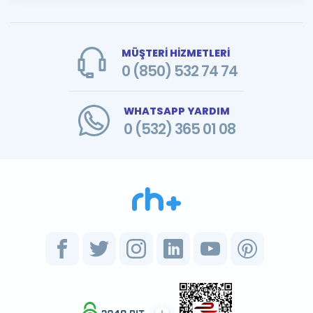
MÜŞTERİ HİZMETLERİ
0 (850) 532 74 74
WHATSAPP YARDIM
0 (532) 365 01 08