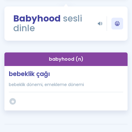
Puan Hesaplama
Babyhood
sesli
Rehberlik Aracı
dinle
ÖSYM Sınav Takvimi
Kampanyalar
Blog
babyhood (n)
İngilizce Gramer
bebeklik çağı
bebeklik dönemi, emekleme dönemi