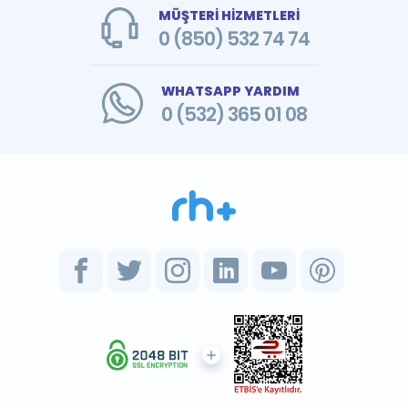
MÜŞTERİ HİZMETLERİ
0 (850) 532 74 74
WHATSAPP YARDIM
0 (532) 365 01 08