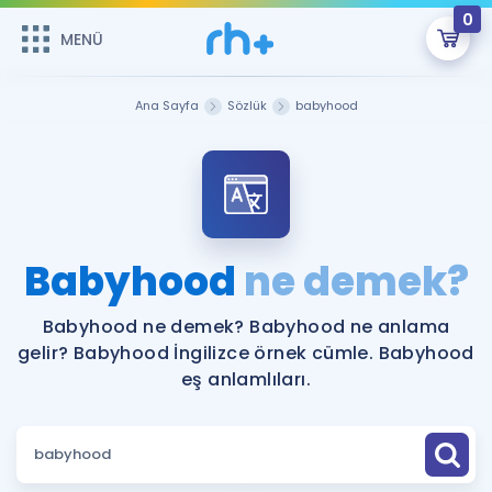
0
MENÜ
MENÜ
Üye Girişi
Ana Sayfa
Sözlük
babyhood
Online Dersler
Sepetin Şu An Boş.
Çalışma Paketleri
Remzi Hoca ile seni sınava hazırlayacak onlarca eğitim seni
bekliyor!
Kitaplar ve Kaynaklar
GİRİŞ YAP
Babyhood
ne demek?
Katılımcı Görüşleri
Şifremi Hatırlamıyorum
Babyhood ne demek? Babyhood ne anlama
gelir? Babyhood İngilizce örnek cümle. Babyhood
ÜYE DEĞİLİM
Faydalı Araçlar
eş anlamlıları.
Ücretsiz Kaynaklar
Blog
İngilizce Gramer
Hakkımızda
Kariyer
Sözlük
Soru & Cevap
İletişim