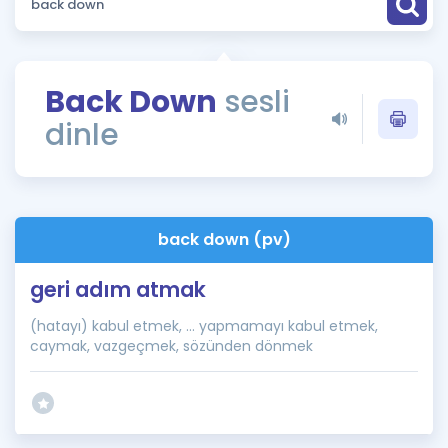
Puan Hesaplama
Rehberlik Aracı
Back Down
sesli
ÖSYM Sınav Takvimi
dinle
Kampanyalar
Blog
back down (pv)
İngilizce Gramer
geri adım atmak
(hatayı) kabul etmek, ... yapmamayı kabul etmek,
caymak, vazgeçmek, sözünden dönmek