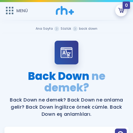
0
MENÜ
MENÜ
Üye Girişi
Ana Sayfa
Sözlük
back down
Online Dersler
Sepetin Şu An Boş.
Çalışma Paketleri
Remzi Hoca ile seni sınava hazırlayacak onlarca eğitim seni
bekliyor!
Kitaplar ve Kaynaklar
GİRİŞ YAP
Back Down
ne
Katılımcı Görüşleri
demek?
Şifremi Hatırlamıyorum
ÜYE DEĞİLİM
Faydalı Araçlar
Back Down ne demek? Back Down ne anlama
gelir? Back Down İngilizce örnek cümle. Back
Ücretsiz Kaynaklar
Blog
İngilizce Gramer
Down eş anlamlıları.
Hakkımızda
Kariyer
Sözlük
Soru & Cevap
İletişim