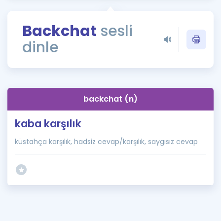
Puan Hesaplama
Backchat
sesli
Rehberlik Aracı
dinle
ÖSYM Sınav Takvimi
Kampanyalar
Blog
backchat (n)
İngilizce Gramer
kaba karşılık
küstahça karşılık, hadsiz cevap/karşılık, saygısız cevap