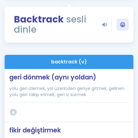
Puan Hesaplama
Backtrack
sesli
Rehberlik Aracı
dinle
ÖSYM Sınav Takvimi
Kampanyalar
Blog
backtrack (v)
İngilizce Gramer
geri dönmek (aynı yoldan)
yolu geri izlemek, yol üzerinden geriye gitmek, gelinen
yolu geri takip etmek, geri iz sürmek
fikir değiştirmek