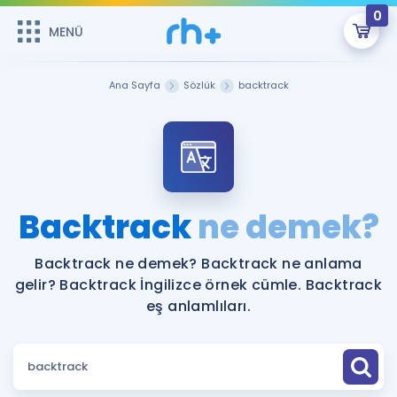
0
MENÜ
MENÜ
Üye Girişi
Ana Sayfa
Sözlük
backtrack
Online Dersler
Sepetin Şu An Boş.
Çalışma Paketleri
Remzi Hoca ile seni sınava hazırlayacak onlarca eğitim seni
bekliyor!
Kitaplar ve Kaynaklar
GİRİŞ YAP
Backtrack
ne demek?
Katılımcı Görüşleri
Şifremi Hatırlamıyorum
Backtrack ne demek? Backtrack ne anlama
gelir? Backtrack İngilizce örnek cümle. Backtrack
ÜYE DEĞİLİM
Faydalı Araçlar
eş anlamlıları.
Ücretsiz Kaynaklar
Blog
İngilizce Gramer
Hakkımızda
Kariyer
Sözlük
Soru & Cevap
İletişim