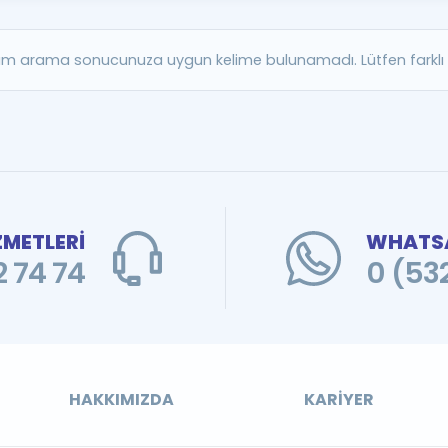
Kampanyalar
Eğitim ve Kitaplar
m arama sonucunuza uygun kelime bulunamadı. Lütfen farklı b
Blog
YDS - YÖKDİL Tüm S
İngilizce Gram
İngilizce Gramer
ZMETLERİ
WHATSA
 74 74
0 (53
HAKKIMIZDA
KARIYER