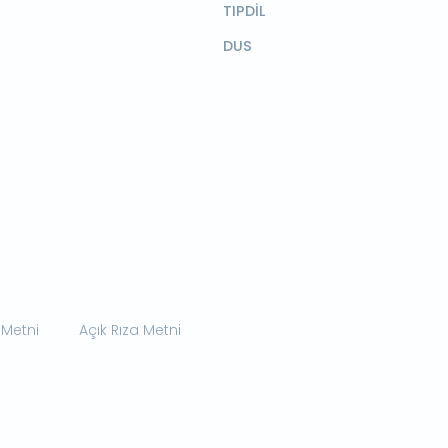
TIPDİL
DUS
 Metni
Açık Rıza Metni