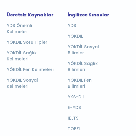
Ücretsiz Kaynaklar
İngilizce Sınavlar
YDS Önemli
YDS
Kelimeler
YÖKDİL
YÖKDİL Soru Tipleri
YÖKDİL Sosyal
YÖKDİL Sağlık
Bilimler
Kelimeleri
YÖKDİL Sağlık
YÖKDİL Fen Kelimeleri
Bilimleri
YÖKDİL Sosyal
YÖKDİL Fen
Kelimeleri
Bilimleri
YKS-DİL
E-YDS
IELTS
TOEFL