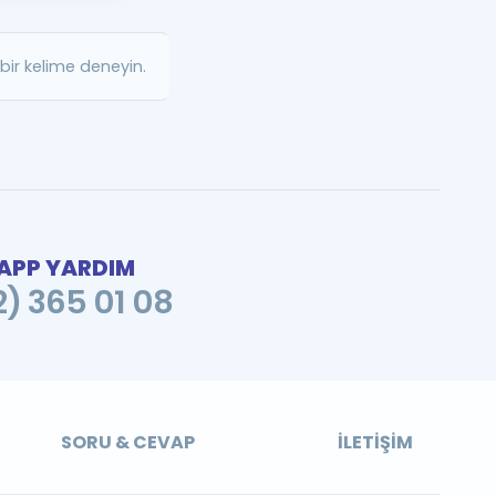
a Özel Fırsatlar
ir kelime deneyin.
ınavlarla İlgili Haberler
er
 ve Konu Anlatımı
PP YARDIM
2) 365 01 08
SORU & CEVAP
İLETIŞIM