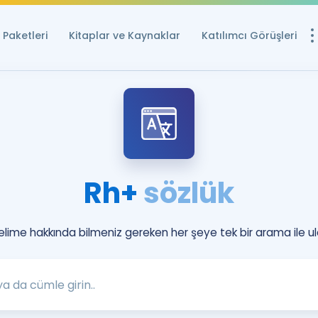
Paketleri
Kitaplar ve Kaynaklar
Katılımcı Görüşleri
Ücretsiz Kayna
YDS ve YÖKDİL içi
Sözlük
İngilizce Sınavları
Rh+
sözlük
Puan Hesapla
YDS ve YÖKDİL P
Remz
kelime hakkında bilmeniz gereken her şeye tek bir arama ile ul
Rehberlik Aracı
YDS ve YÖKDİL'e H
ÖSYM Sınav Ta
Tüm ÖSYM Sınavl