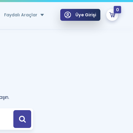
0
Faydalı Araçlar
Üye Girişi
klar
n Ücretsiz Kaynaklar
 için Özel Sözlük
Sepetin Şu An Boş.
ma
uan Hesaplama Aracı
i Hoca ile seni sınava hazırlayacak onlarca eğitim seni bekliyor!
aşın.
Şifremi Hatırlamıyorum
GİRİŞ YAP
azırlananlar için Öneriler
kvimi
ÜYE DEĞİLİM
arı Tek Takvimde