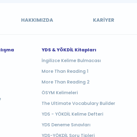
HAKKIMIZDA
KARIYER
alışma
YDS & YÖKDİL Kitapları
İngilizce Kelime Bulmacası
More Than Reading 1
More Than Reading 2
ÖSYM Kelimeleri
e
The Ultimate Vocabulary Builder
YDS - YÖKDİL Kelime Defteri
YDS Deneme Sınavları
YDS-YÖKDİL Soru Tipleri