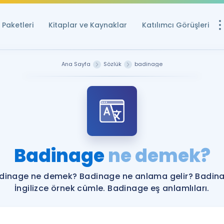
Paketleri
Kitaplar ve Kaynaklar
Katılımcı Görüşleri
Ücretsiz Kayna
Ana Sayfa
Sözlük
badinage
YDS ve YÖKDİL içi
Sözlük
İngilizce Sınavları
Puan Hesapla
Badinage
ne demek?
YDS ve YÖKDİL P
Remz
Rehberlik Aracı
dinage ne demek? Badinage ne anlama gelir? Badin
YDS ve YÖKDİL'e H
İngilizce örnek cümle. Badinage eş anlamlıları.
ÖSYM Sınav Ta
Tüm ÖSYM Sınavl