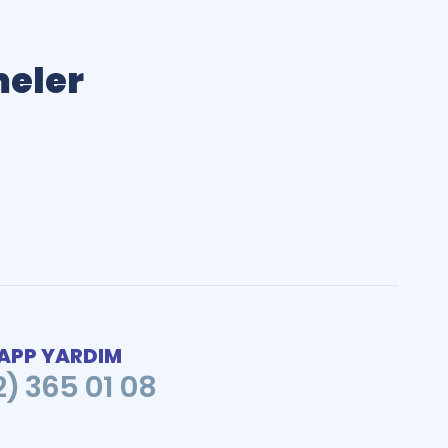
meler
PP YARDIM
2) 365 01 08