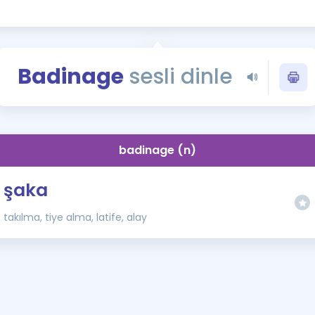
Kampanyalar
Eğitim ve Kitaplar
Blog
Badinage
sesli dinle
YDS - YÖKDİL Tüm S
İngilizce Gram
İngilizce Gramer
badinage (n)
şaka
takılma, tiye alma, latife, alay