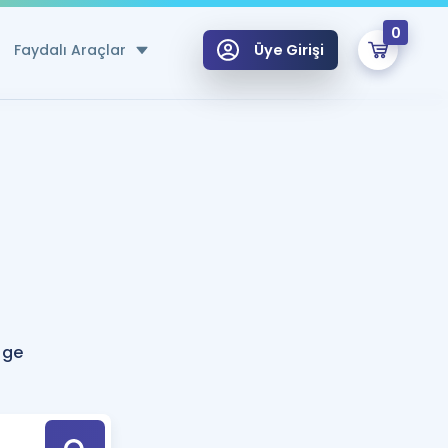
0
Faydalı Araçlar
Üye Girişi
klar
n Ücretsiz Kaynaklar
 için Özel Sözlük
Sepetin Şu An Boş.
ma
uan Hesaplama Aracı
i Hoca ile seni sınava hazırlayacak onlarca eğitim seni bekliyor!
Şifremi Hatırlamıyorum
GİRİŞ YAP
age
azırlananlar için Öneriler
kvimi
ÜYE DEĞİLİM
arı Tek Takvimde