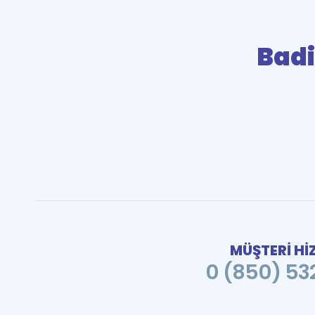
Bad
MÜŞTERİ Hİ
0 (850) 532