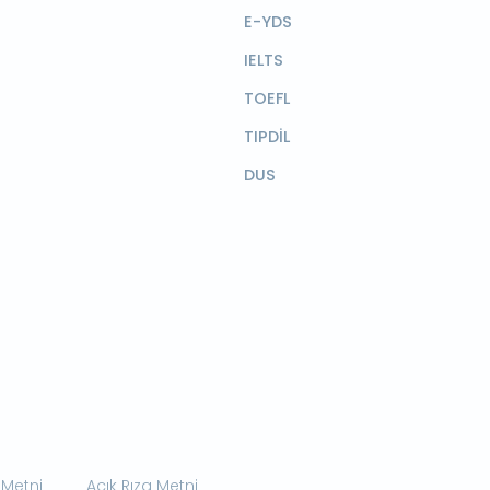
E-YDS
IELTS
TOEFL
TIPDİL
DUS
 Metni
Açık Rıza Metni