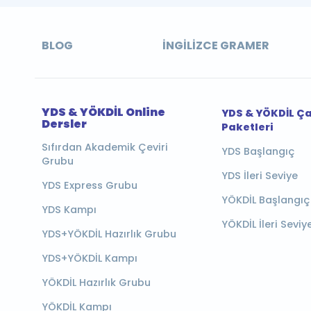
BLOG
İNGILIZCE GRAMER
YDS & YÖKDİL Online
YDS & YÖKDİL Ç
Dersler
Paketleri
Sıfırdan Akademik Çeviri
YDS Başlangıç
Grubu
YDS İleri Seviye
YDS Express Grubu
YÖKDİL Başlangıç
YDS Kampı
YÖKDİL İleri Seviy
YDS+YÖKDİL Hazırlık Grubu
YDS+YÖKDİL Kampı
YÖKDİL Hazırlık Grubu
YÖKDİL Kampı