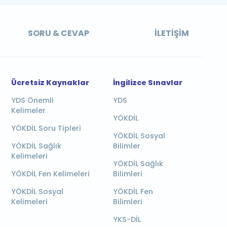
SORU & CEVAP
İLETIŞIM
Ücretsiz Kaynaklar
İngilizce Sınavlar
YDS Önemli
YDS
Kelimeler
YÖKDİL
YÖKDİL Soru Tipleri
YÖKDİL Sosyal
YÖKDİL Sağlık
Bilimler
Kelimeleri
YÖKDİL Sağlık
YÖKDİL Fen Kelimeleri
Bilimleri
YÖKDİL Sosyal
YÖKDİL Fen
Kelimeleri
Bilimleri
YKS-DİL