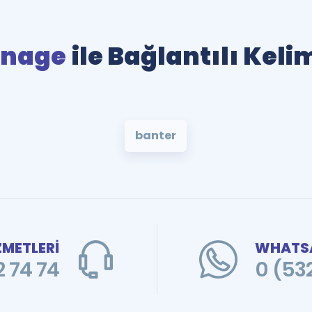
inage
ile Bağlantılı Keli
banter
ZMETLERİ
WHATSA
 74 74
0 (53