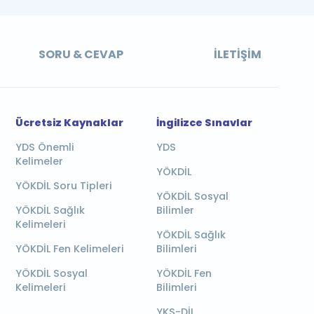
SORU & CEVAP
İLETIŞIM
Ücretsiz Kaynaklar
İngilizce Sınavlar
YDS Önemli
YDS
Kelimeler
YÖKDİL
YÖKDİL Soru Tipleri
YÖKDİL Sosyal
YÖKDİL Sağlık
Bilimler
Kelimeleri
YÖKDİL Sağlık
YÖKDİL Fen Kelimeleri
Bilimleri
YÖKDİL Sosyal
YÖKDİL Fen
Kelimeleri
Bilimleri
YKS-DİL