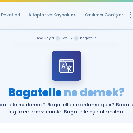
Paketleri
Kitaplar ve Kaynaklar
Katılımcı Görüşleri
Ücretsiz Kayna
Ana Sayfa
Sözlük
bagatelle
YDS ve YÖKDİL içi
Sözlük
İngilizce Sınavları
Puan Hesapla
Bagatelle
ne demek?
YDS ve YÖKDİL P
Remz
Rehberlik Aracı
gatelle ne demek? Bagatelle ne anlama gelir? Bagate
YDS ve YÖKDİL'e H
İngilizce örnek cümle. Bagatelle eş anlamlıları.
ÖSYM Sınav Ta
Tüm ÖSYM Sınavl