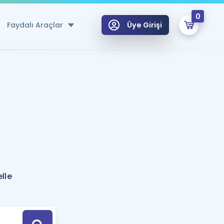
0
Faydalı Araçlar
Üye Girişi
klar
n Ücretsiz Kaynaklar
 için Özel Sözlük
Sepetin Şu An Boş.
ma
uan Hesaplama Aracı
i Hoca ile seni sınava hazırlayacak onlarca eğitim seni bekliyor!
Şifremi Hatırlamıyorum
GİRİŞ YAP
lle
azırlananlar için Öneriler
kvimi
ÜYE DEĞİLİM
arı Tek Takvimde