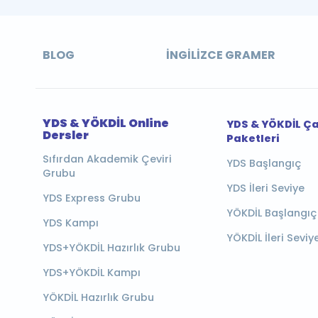
BLOG
İNGILIZCE GRAMER
YDS & YÖKDİL Online
YDS & YÖKDİL Ç
Dersler
Paketleri
Sıfırdan Akademik Çeviri
YDS Başlangıç
Grubu
YDS İleri Seviye
YDS Express Grubu
YÖKDİL Başlangıç
YDS Kampı
YÖKDİL İleri Seviy
YDS+YÖKDİL Hazırlık Grubu
YDS+YÖKDİL Kampı
YÖKDİL Hazırlık Grubu