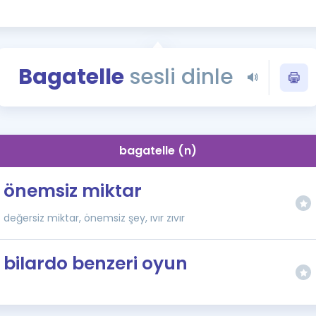
Kampanyalar
Eğitim ve Kitaplar
Blog
Bagatelle
sesli dinle
YDS - YÖKDİL Tüm S
İngilizce Gram
İngilizce Gramer
bagatelle (n)
önemsiz miktar
değersiz miktar, önemsiz şey, ıvır zıvır
bilardo benzeri oyun