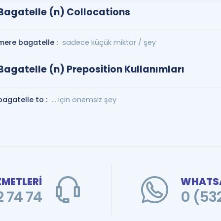
Bagatelle (n) Collocations
mere bagatelle :
sadece küçük miktar / şey
Bagatelle (n) Preposition Kullanımları
bagatelle to :
... için önemsiz şey
ZMETLERİ
WHATSA
 74 74
0 (53