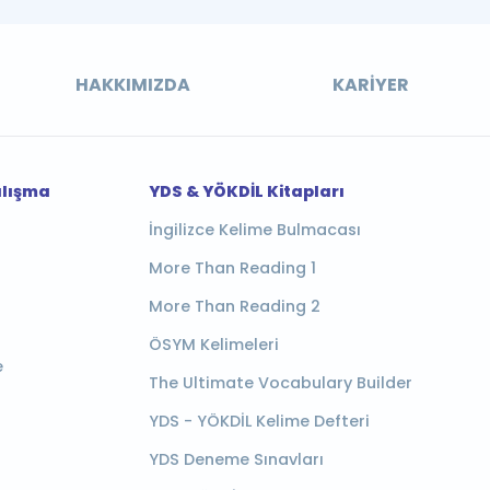
HAKKIMIZDA
KARIYER
alışma
YDS & YÖKDİL Kitapları
İngilizce Kelime Bulmacası
More Than Reading 1
More Than Reading 2
ÖSYM Kelimeleri
e
The Ultimate Vocabulary Builder
YDS - YÖKDİL Kelime Defteri
YDS Deneme Sınavları