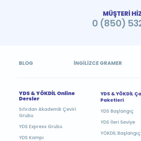
MÜŞTERİ Hİ
0 (850) 532
BLOG
İNGILIZCE GRAMER
YDS & YÖKDİL Online
YDS & YÖKDİL Ç
Dersler
Paketleri
Sıfırdan Akademik Çeviri
YDS Başlangıç
Grubu
YDS İleri Seviye
YDS Express Grubu
YÖKDİL Başlangıç
YDS Kampı