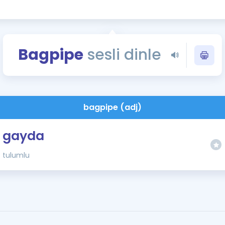
Kampanyalar
Eğitim ve Kitaplar
Blog
Bagpipe
sesli dinle
YDS - YÖKDİL Tüm S
İngilizce Gram
İngilizce Gramer
bagpipe (adj)
gayda
tulumlu