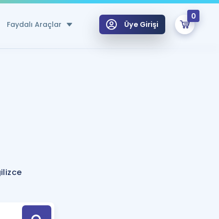
0
Faydalı Araçlar
Üye Girişi
klar
n Ücretsiz Kaynaklar
 için Özel Sözlük
Sepetin Şu An Boş.
ma
uan Hesaplama Aracı
i Hoca ile seni sınava hazırlayacak onlarca eğitim seni bekliyor!
Şifremi Hatırlamıyorum
GİRİŞ YAP
lizce
azırlananlar için Öneriler
kvimi
ÜYE DEĞİLİM
arı Tek Takvimde