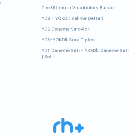
e
The Ultimate Vocabulary Builder
YDS - YÖKDİL Kelime Defteri
YDS Deneme Sınavları
YDS-YÖKDİL Soru Tipleri
YDT Deneme Seti - YKSDİL Deneme Seti
| Set 1