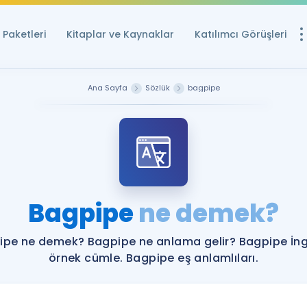
Paketleri
Kitaplar ve Kaynaklar
Katılımcı Görüşleri
Ücretsiz Kayna
Ana Sayfa
Sözlük
bagpipe
YDS ve YÖKDİL içi
Sözlük
İngilizce Sınavları
Puan Hesapla
Bagpipe
ne demek?
YDS ve YÖKDİL P
Remz
Rehberlik Aracı
ipe ne demek? Bagpipe ne anlama gelir? Bagpipe İngi
YDS ve YÖKDİL'e H
örnek cümle. Bagpipe eş anlamlıları.
ÖSYM Sınav Ta
Tüm ÖSYM Sınavl