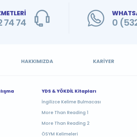
ZMETLERİ
WHATSA
 74 74
0 (53
HAKKIMIZDA
KARIYER
alışma
YDS & YÖKDİL Kitapları
İngilizce Kelime Bulmacası
More Than Reading 1
More Than Reading 2
ÖSYM Kelimeleri