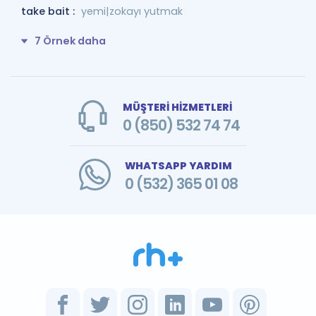
take bait :
yemi|zokayı yutmak
7 Örnek daha
MÜŞTERİ HİZMETLERİ
0 (850) 532 74 74
WHATSAPP YARDIM
0 (532) 365 01 08