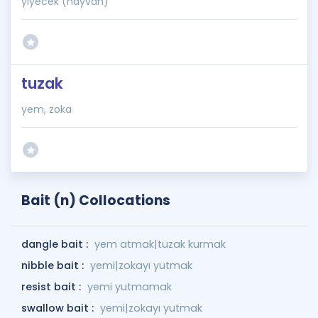
yiyecek (hayvan)
tuzak
yem, zoka
Bait (n) Collocations
dangle bait :
yem atmak|tuzak kurmak
nibble bait :
yemi|zokayı yutmak
resist bait :
yemi yutmamak
swallow bait :
yemi|zokayı yutmak