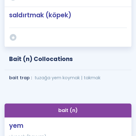
saldırtmak (köpek)
Bait (n) Collocations
bait trap :
tuzağa yem koymak | takmak
bait (n)
yem