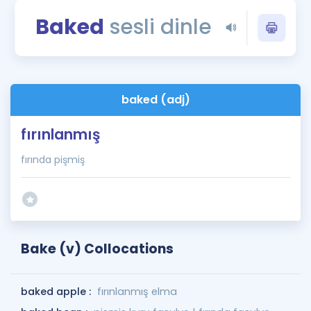
Puan Hesaplama
Baked
sesli dinle
Rehberlik Aracı
ÖSYM Sınav Takvimi
baked (adj)
Kampanyalar
fırınlanmış
Blog
fırında pişmiş
İngilizce Gramer
Bake (v) Collocations
baked apple :
fırınlanmış elma