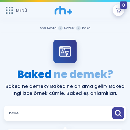
0
MENÜ
MENÜ
Üye Girişi
Ana Sayfa
Sözlük
bake
Online Dersler
Sepetin Şu An Boş.
Çalışma Paketleri
Remzi Hoca ile seni sınava hazırlayacak onlarca eğitim seni
bekliyor!
Kitaplar ve Kaynaklar
GİRİŞ YAP
Baked
ne demek?
Katılımcı Görüşleri
Şifremi Hatırlamıyorum
Baked ne demek? Baked ne anlama gelir? Baked
İngilizce örnek cümle. Baked eş anlamlıları.
ÜYE DEĞİLİM
Faydalı Araçlar
Ücretsiz Kaynaklar
Blog
İngilizce Gramer
Hakkımızda
Kariyer
Sözlük
Soru & Cevap
İletişim