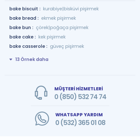
bake biscuit :
kurabiye|bisküvi pişirmek
bake bread :
ekmek pişirmek
bake bun :
çörek|poğaça pişirmek
bake cake :
kek pişirmek
bake casserole :
güveç pişirmek
13 Örnek daha
MÜŞTERİ HİZMETLERİ
0 (850) 532 74 74
WHATSAPP YARDIM
0 (532) 365 01 08