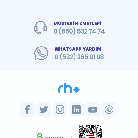
MÜŞTERİ HİZMETLERİ
0 (850) 532 74 74
WHATSAPP YARDIM
0 (532) 365 01 08