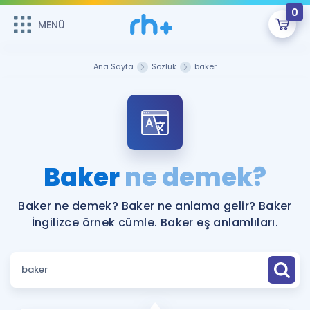
0
MENÜ
MENÜ
Üye Girişi
Ana Sayfa
Sözlük
baker
Online Dersler
Sepetin Şu An Boş.
Çalışma Paketleri
Remzi Hoca ile seni sınava hazırlayacak onlarca eğitim seni
bekliyor!
Kitaplar ve Kaynaklar
GİRİŞ YAP
Baker
ne demek?
Katılımcı Görüşleri
Şifremi Hatırlamıyorum
Baker ne demek? Baker ne anlama gelir? Baker
İngilizce örnek cümle. Baker eş anlamlıları.
ÜYE DEĞİLİM
Faydalı Araçlar
Ücretsiz Kaynaklar
Blog
İngilizce Gramer
Hakkımızda
Kariyer
Sözlük
Soru & Cevap
İletişim