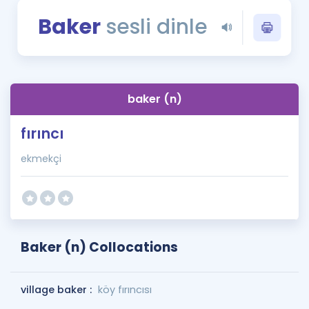
Puan Hesaplama
Baker
sesli dinle
Rehberlik Aracı
ÖSYM Sınav Takvimi
baker (n)
Kampanyalar
fırıncı
Blog
ekmekçi
İngilizce Gramer
Baker (n) Collocations
village baker :
köy fırıncısı