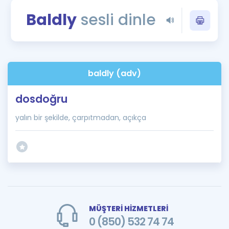
Puan Hesaplama
Baldly
sesli dinle
Rehberlik Aracı
ÖSYM Sınav Takvimi
baldly (adv)
Kampanyalar
dosdoğru
Blog
yalın bir şekilde, çarpıtmadan, açıkça
İngilizce Gramer
MÜŞTERİ HİZMETLERİ
0 (850) 532 74 74