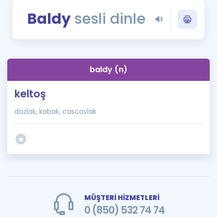
Puan Hesaplama
Baldy
sesli dinle
Rehberlik Aracı
ÖSYM Sınav Takvimi
baldy (n)
Kampanyalar
keltoş
Blog
dazlak, kabak, cascavlak
İngilizce Gramer
MÜŞTERİ HİZMETLERİ
0 (850) 532 74 74