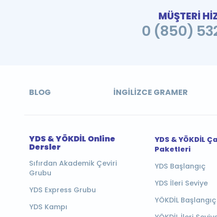
MÜŞTERİ Hİ
0 (850) 532
BLOG
İNGILIZCE GRAMER
YDS & YÖKDİL Online
YDS & YÖKDİL Ç
Dersler
Paketleri
Sıfırdan Akademik Çeviri
YDS Başlangıç
Grubu
YDS İleri Seviye
YDS Express Grubu
YÖKDİL Başlangıç
YDS Kampı