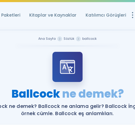
Paketleri
Kitaplar ve Kaynaklar
Katılımcı Görüşleri
Ücretsiz Kayna
Ana Sayfa
Sözlük
ballcock
YDS ve YÖKDİL içi
Sözlük
İngilizce Sınavları
Puan Hesapla
Ballcock
ne demek?
YDS ve YÖKDİL P
Remz
Rehberlik Aracı
ock ne demek? Ballcock ne anlama gelir? Ballcock İng
YDS ve YÖKDİL'e H
örnek cümle. Ballcock eş anlamlıları.
ÖSYM Sınav Ta
Tüm ÖSYM Sınavl