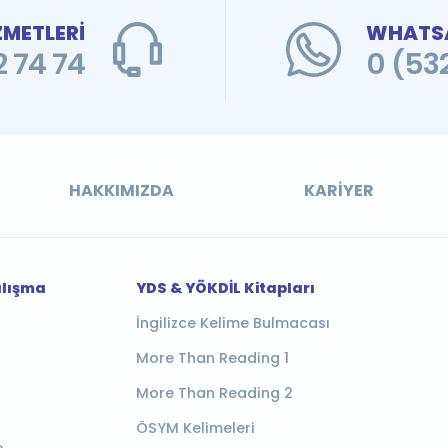
ZMETLERİ
WHATSA
 74 74
0 (53
HAKKIMIZDA
KARIYER
alışma
YDS & YÖKDİL Kitapları
İngilizce Kelime Bulmacası
More Than Reading 1
More Than Reading 2
ÖSYM Kelimeleri