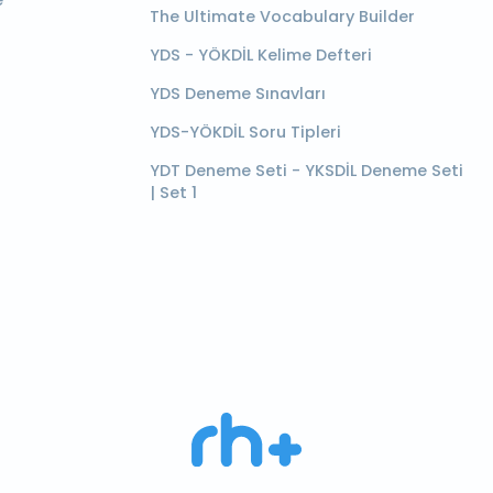
e
The Ultimate Vocabulary Builder
YDS - YÖKDİL Kelime Defteri
YDS Deneme Sınavları
YDS-YÖKDİL Soru Tipleri
YDT Deneme Seti - YKSDİL Deneme Seti
| Set 1