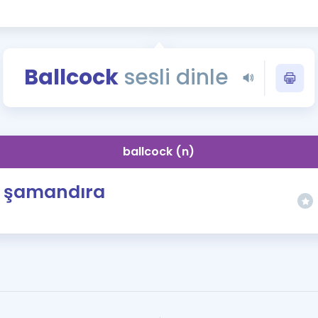
Kampanyalar
Eğitim ve Kitaplar
Blog
Ballcock
sesli dinle
YDS - YÖKDİL Tüm S
İngilizce Gram
İngilizce Gramer
ballcock (n)
şamandıra