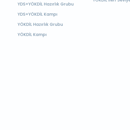
YÖKDİL İleri Seviy
YDS+YÖKDİL Hazırlık Grubu
YDS+YÖKDİL Kampı
YÖKDİL Hazırlık Grubu
YÖKDİL Kampı