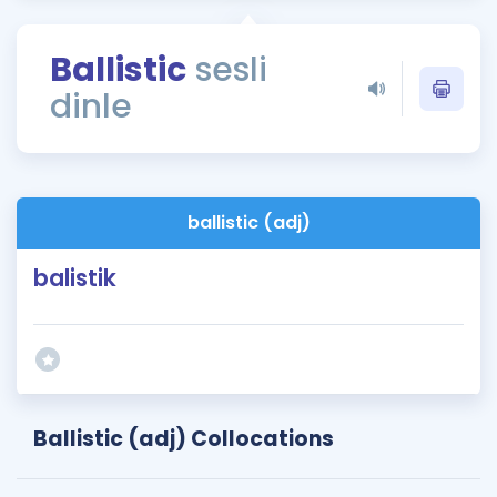
Puan Hesaplama
Ballistic
sesli
Rehberlik Aracı
dinle
ÖSYM Sınav Takvimi
Kampanyalar
Blog
ballistic (adj)
İngilizce Gramer
balistik
Ballistic (adj) Collocations