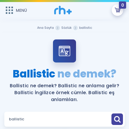
0
MENÜ
MENÜ
Üye Girişi
Ana Sayfa
Sözlük
ballistic
Online Dersler
Sepetin Şu An Boş.
Çalışma Paketleri
Remzi Hoca ile seni sınava hazırlayacak onlarca eğitim seni
bekliyor!
Kitaplar ve Kaynaklar
GİRİŞ YAP
Ballistic
ne demek?
Katılımcı Görüşleri
Şifremi Hatırlamıyorum
Ballistic ne demek? Ballistic ne anlama gelir?
Ballistic İngilizce örnek cümle. Ballistic eş
ÜYE DEĞİLİM
Faydalı Araçlar
anlamlıları.
Ücretsiz Kaynaklar
Blog
İngilizce Gramer
Hakkımızda
Kariyer
Sözlük
Soru & Cevap
İletişim