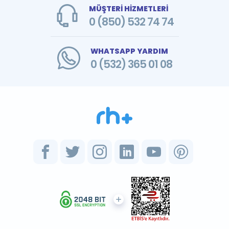
MÜŞTERİ HİZMETLERİ
0 (850) 532 74 74
WHATSAPP YARDIM
0 (532) 365 01 08