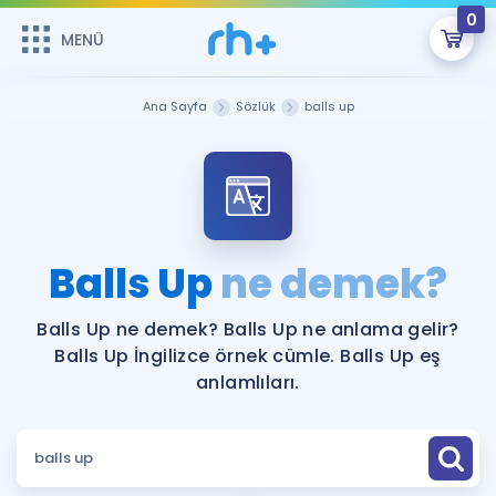
0
MENÜ
MENÜ
Üye Girişi
Ana Sayfa
Sözlük
balls up
Online Dersler
Sepetin Şu An Boş.
Çalışma Paketleri
Remzi Hoca ile seni sınava hazırlayacak onlarca eğitim seni
bekliyor!
Kitaplar ve Kaynaklar
GİRİŞ YAP
Balls Up
ne demek?
Katılımcı Görüşleri
Şifremi Hatırlamıyorum
Balls Up ne demek? Balls Up ne anlama gelir?
Balls Up İngilizce örnek cümle. Balls Up eş
ÜYE DEĞİLİM
Faydalı Araçlar
anlamlıları.
Ücretsiz Kaynaklar
Blog
İngilizce Gramer
Hakkımızda
Kariyer
Sözlük
Soru & Cevap
İletişim