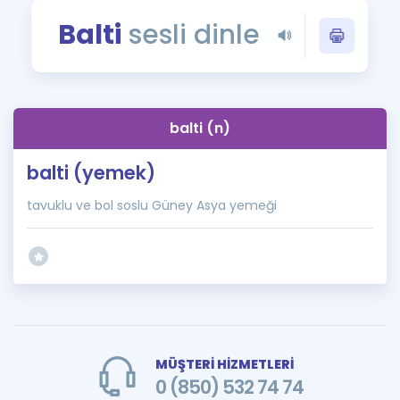
Puan Hesaplama
Balti
sesli dinle
Rehberlik Aracı
ÖSYM Sınav Takvimi
balti (n)
Kampanyalar
balti (yemek)
Blog
tavuklu ve bol soslu Güney Asya yemeği
İngilizce Gramer
MÜŞTERİ HİZMETLERİ
0 (850) 532 74 74