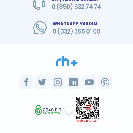
0 (850) 532 74 74
WHATSAPP YARDIM
0 (532) 365 01 08