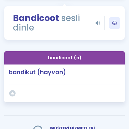
Puan Hesaplama
Bandicoot
sesli
Rehberlik Aracı
dinle
ÖSYM Sınav Takvimi
Kampanyalar
Blog
bandicoot (n)
İngilizce Gramer
bandikut (hayvan)
MÜŞTERİ HİZMETLERİ