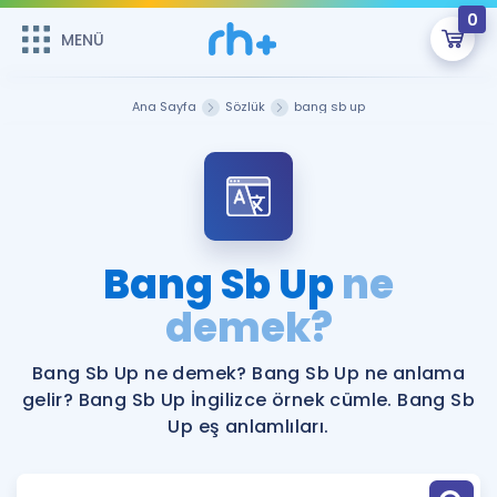
0
MENÜ
MENÜ
Üye Girişi
Ana Sayfa
Sözlük
bang sb up
Online Dersler
Sepetin Şu An Boş.
Çalışma Paketleri
Remzi Hoca ile seni sınava hazırlayacak onlarca eğitim seni
bekliyor!
Kitaplar ve Kaynaklar
GİRİŞ YAP
Bang Sb Up
ne
Katılımcı Görüşleri
demek?
Şifremi Hatırlamıyorum
ÜYE DEĞİLİM
Faydalı Araçlar
Bang Sb Up ne demek? Bang Sb Up ne anlama
gelir? Bang Sb Up İngilizce örnek cümle. Bang Sb
Ücretsiz Kaynaklar
Blog
İngilizce Gramer
Up eş anlamlıları.
Hakkımızda
Kariyer
Sözlük
Soru & Cevap
İletişim