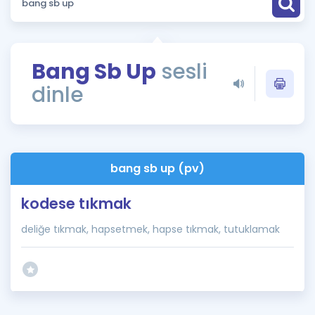
Puan Hesaplama
Rehberlik Aracı
Bang Sb Up
sesli
ÖSYM Sınav Takvimi
dinle
Kampanyalar
Blog
bang sb up (pv)
İngilizce Gramer
kodese tıkmak
deliğe tıkmak, hapsetmek, hapse tıkmak, tutuklamak