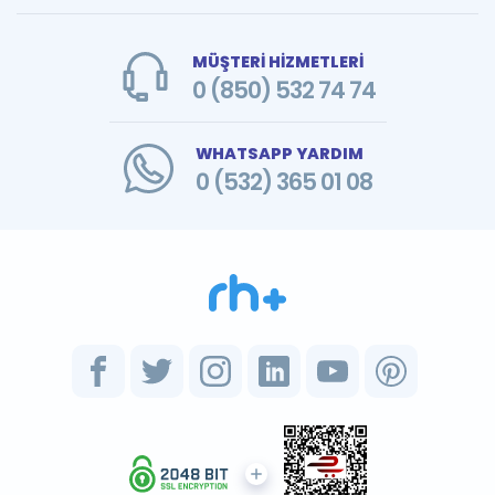
MÜŞTERİ HİZMETLERİ
0 (850) 532 74 74
WHATSAPP YARDIM
0 (532) 365 01 08