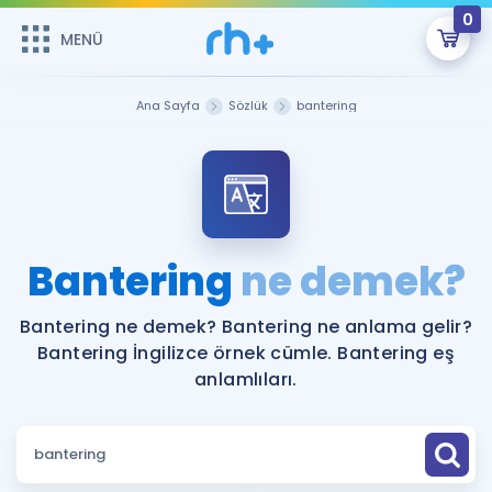
0
MENÜ
MENÜ
Üye Girişi
Ana Sayfa
Sözlük
bantering
Online Dersler
Sepetin Şu An Boş.
Çalışma Paketleri
Remzi Hoca ile seni sınava hazırlayacak onlarca eğitim seni
bekliyor!
Kitaplar ve Kaynaklar
GİRİŞ YAP
Bantering
ne demek?
Katılımcı Görüşleri
Şifremi Hatırlamıyorum
Bantering ne demek? Bantering ne anlama gelir?
Bantering İngilizce örnek cümle. Bantering eş
ÜYE DEĞİLİM
Faydalı Araçlar
anlamlıları.
Ücretsiz Kaynaklar
Blog
İngilizce Gramer
Hakkımızda
Kariyer
Sözlük
Soru & Cevap
İletişim