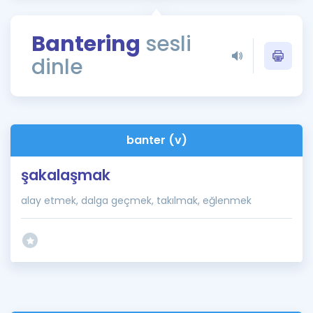
Puan Hesaplama
Bantering
sesli
Rehberlik Aracı
dinle
ÖSYM Sınav Takvimi
Kampanyalar
Blog
banter (v)
İngilizce Gramer
şakalaşmak
alay etmek, dalga geçmek, takılmak, eğlenmek