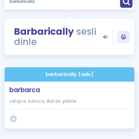
Puan Hesaplama
Rehberlik Aracı
Barbarically
sesli
ÖSYM Sınav Takvimi
dinle
Kampanyalar
Blog
barbarically (adv)
İngilizce Gramer
barbarca
vahşice, kabaca, ilkel bir şekilde