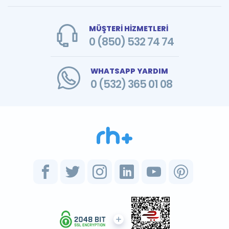
MÜŞTERİ HİZMETLERİ
0 (850) 532 74 74
WHATSAPP YARDIM
0 (532) 365 01 08