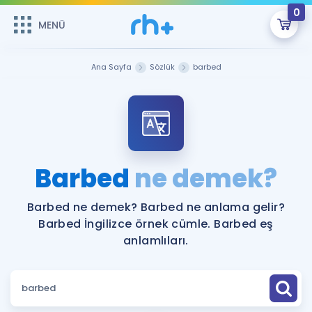
0
MENÜ
MENÜ
Üye Girişi
Ana Sayfa
Sözlük
barbed
Online Dersler
Sepetin Şu An Boş.
Çalışma Paketleri
Remzi Hoca ile seni sınava hazırlayacak onlarca eğitim seni
bekliyor!
Kitaplar ve Kaynaklar
GİRİŞ YAP
Barbed
ne demek?
Katılımcı Görüşleri
Şifremi Hatırlamıyorum
Barbed ne demek? Barbed ne anlama gelir?
Barbed İngilizce örnek cümle. Barbed eş
ÜYE DEĞİLİM
Faydalı Araçlar
anlamlıları.
Ücretsiz Kaynaklar
Blog
İngilizce Gramer
Hakkımızda
Kariyer
Sözlük
Soru & Cevap
İletişim