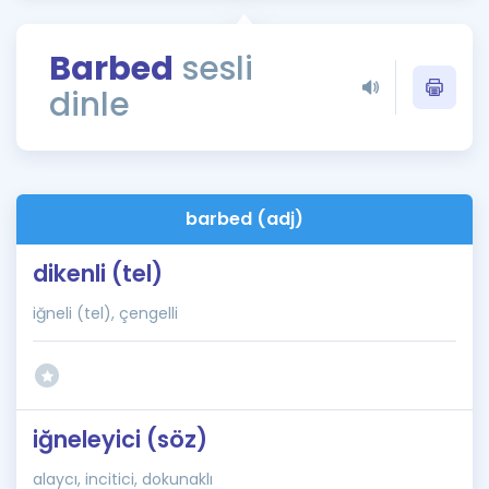
Puan Hesaplama
Barbed
sesli
Rehberlik Aracı
dinle
ÖSYM Sınav Takvimi
Kampanyalar
Blog
barbed (adj)
İngilizce Gramer
dikenli (tel)
iğneli (tel), çengelli
iğneleyici (söz)
alaycı, incitici, dokunaklı