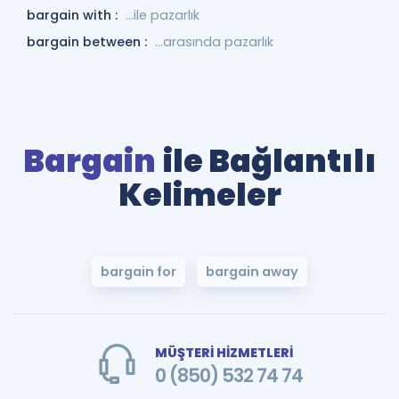
bargain with :
...ile pazarlık
bargain between :
...arasında pazarlık
Bargain
ile Bağlantılı
Kelimeler
bargain for
bargain away
MÜŞTERİ HİZMETLERİ
0 (850) 532 74 74