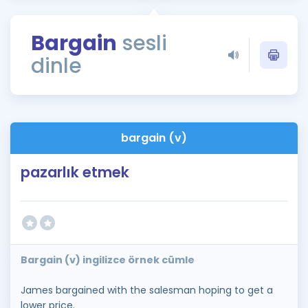
Puan Hesaplama
Bargain
sesli
Rehberlik Aracı
dinle
ÖSYM Sınav Takvimi
Kampanyalar
Blog
bargain (v)
İngilizce Gramer
pazarlık etmek
Bargain (v) ingilizce örnek cümle
James bargained with the salesman hoping to get a
lower price.