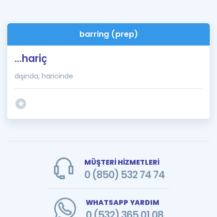
barring (prep)
...hariç
dışında, haricinde
MÜŞTERİ HİZMETLERİ
0 (850) 532 74 74
WHATSAPP YARDIM
0 (532) 365 01 08