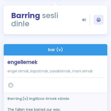
Puan Hesaplama
Barring
sesli
Rehberlik Aracı
dinle
ÖSYM Sınav Takvimi
Kampanyalar
Blog
bar (v)
İngilizce Gramer
engellemek
engel olmak, kapatmak, yasaklamak, mani olmak
Barring (v) ingilizce örnek cümle
The fallen tree barred our way.