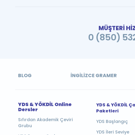
MÜŞTERİ Hİ
0 (850) 532
BLOG
İNGILIZCE GRAMER
YDS & YÖKDİL Online
YDS & YÖKDİL Ç
Dersler
Paketleri
Sıfırdan Akademik Çeviri
YDS Başlangıç
Grubu
YDS İleri Seviye