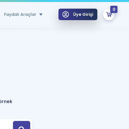
0
Faydalı Araçlar
Üye Girişi
klar
n Ücretsiz Kaynaklar
 için Özel Sözlük
Sepetin Şu An Boş.
ma
uan Hesaplama Aracı
i Hoca ile seni sınava hazırlayacak onlarca eğitim seni bekliyor!
Şifremi Hatırlamıyorum
GİRİŞ YAP
 örnek
azırlananlar için Öneriler
kvimi
ÜYE DEĞİLİM
arı Tek Takvimde