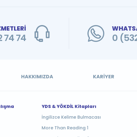
ZMETLERİ
WHATSA
 74 74
0 (53
HAKKIMIZDA
KARIYER
alışma
YDS & YÖKDİL Kitapları
İngilizce Kelime Bulmacası
More Than Reading 1