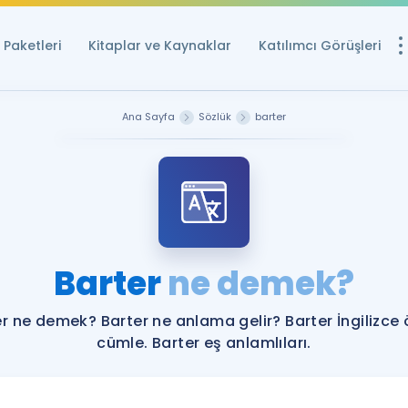
Paketleri
Kitaplar ve Kaynaklar
Katılımcı Görüşleri
Ücretsiz Kayna
Ana Sayfa
Sözlük
barter
YDS ve YÖKDİL içi
Sözlük
İngilizce Sınavları
Puan Hesapla
Barter
ne demek?
YDS ve YÖKDİL P
Remz
Rehberlik Aracı
r ne demek? Barter ne anlama gelir? Barter İngilizce
YDS ve YÖKDİL'e H
cümle. Barter eş anlamlıları.
ÖSYM Sınav Ta
Tüm ÖSYM Sınavl