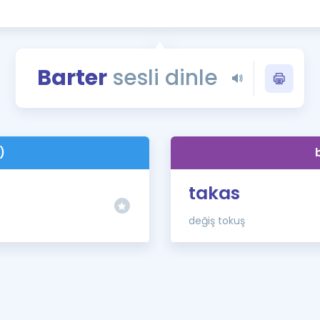
Kampanyalar
Eğitim ve Kitaplar
Blog
Barter
sesli dinle
YDS - YÖKDİL Tüm S
İngilizce Gram
İngilizce Gramer
)
takas
değiş tokuş