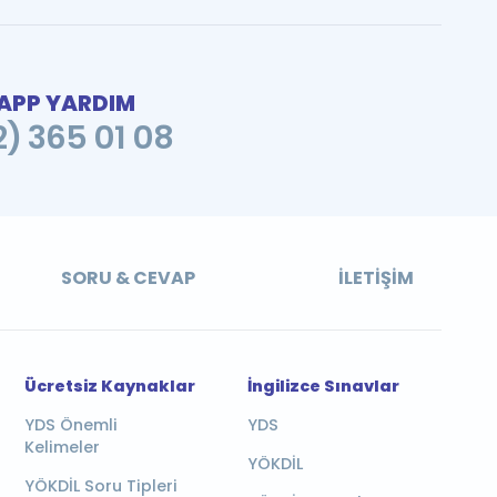
PP YARDIM
2) 365 01 08
SORU & CEVAP
İLETIŞIM
Ücretsiz Kaynaklar
İngilizce Sınavlar
YDS Önemli
YDS
Kelimeler
YÖKDİL
YÖKDİL Soru Tipleri