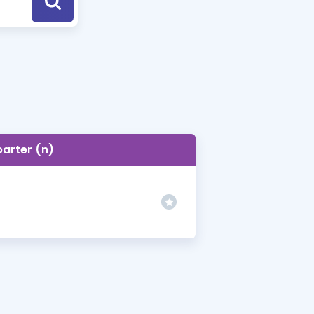
a Özel Fırsatlar
ınavlarla İlgili Haberler
er
 ve Konu Anlatımı
barter (n)