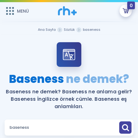
0
MENÜ
MENÜ
Üye Girişi
Ana Sayfa
Sözlük
baseness
Online Dersler
Sepetin Şu An Boş.
Çalışma Paketleri
Remzi Hoca ile seni sınava hazırlayacak onlarca eğitim seni
bekliyor!
Kitaplar ve Kaynaklar
GİRİŞ YAP
Baseness
ne demek?
Katılımcı Görüşleri
Şifremi Hatırlamıyorum
Baseness ne demek? Baseness ne anlama gelir?
Baseness İngilizce örnek cümle. Baseness eş
ÜYE DEĞİLİM
Faydalı Araçlar
anlamlıları.
Ücretsiz Kaynaklar
Blog
İngilizce Gramer
Hakkımızda
Kariyer
Sözlük
Soru & Cevap
İletişim