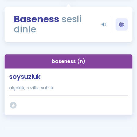
Puan Hesaplama
Baseness
sesli
Rehberlik Aracı
dinle
ÖSYM Sınav Takvimi
Kampanyalar
Blog
baseness (n)
İngilizce Gramer
soysuzluk
alçaklık, rezillik, süflilik