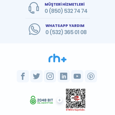
MÜŞTERİ HİZMETLERİ
0 (850) 532 74 74
WHATSAPP YARDIM
0 (532) 365 01 08