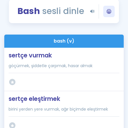
Puan Hesaplama
Bash
sesli dinle
Rehberlik Aracı
ÖSYM Sınav Takvimi
bash (v)
Kampanyalar
sertçe vurmak
Blog
göçürmek, şiddetle çarpmak, hasar almak
İngilizce Gramer
sertçe eleştirmek
birini yerden yere vurmak, ağır biçimde eleştirmek