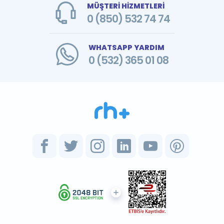
MÜŞTERİ HİZMETLERİ
0 (850) 532 74 74
WHATSAPP YARDIM
0 (532) 365 01 08