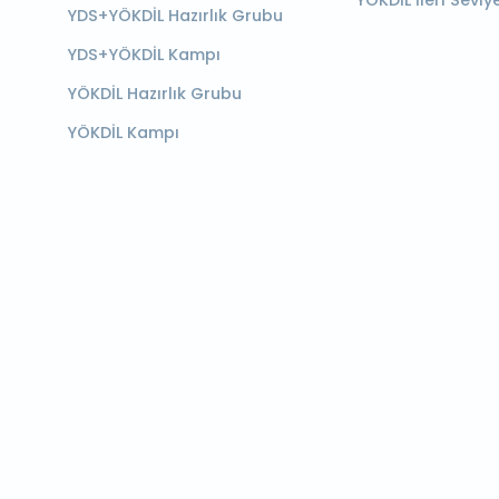
YÖKDİL İleri Seviy
YDS+YÖKDİL Hazırlık Grubu
YDS+YÖKDİL Kampı
YÖKDİL Hazırlık Grubu
YÖKDİL Kampı