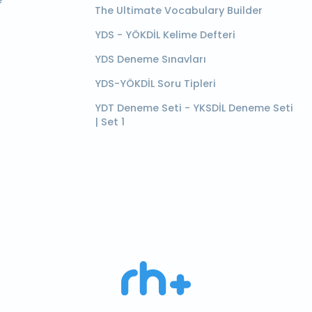
e
The Ultimate Vocabulary Builder
YDS - YÖKDİL Kelime Defteri
YDS Deneme Sınavları
YDS-YÖKDİL Soru Tipleri
YDT Deneme Seti - YKSDİL Deneme Seti
| Set 1