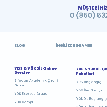
MÜŞTERİ Hİ
0 (850) 532
BLOG
İNGILIZCE GRAMER
YDS & YÖKDİL Online
YDS & YÖKDİL Ç
Dersler
Paketleri
Sıfırdan Akademik Çeviri
YDS Başlangıç
Grubu
YDS İleri Seviye
YDS Express Grubu
YÖKDİL Başlangıç
YDS Kampı