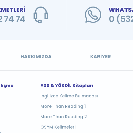
ZMETLERİ
WHATSA
 74 74
0 (53
HAKKIMIZDA
KARIYER
alışma
YDS & YÖKDİL Kitapları
İngilizce Kelime Bulmacası
More Than Reading 1
More Than Reading 2
ÖSYM Kelimeleri