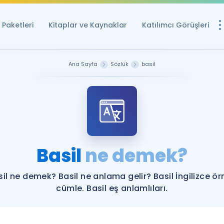
Paketleri
Kitaplar ve Kaynaklar
Katılımcı Görüşleri
Ücretsiz Kayna
Ana Sayfa
Sözlük
basil
YDS ve YÖKDİL içi
Sözlük
İngilizce Sınavları
Puan Hesapla
Basil
ne demek?
YDS ve YÖKDİL P
Remz
Rehberlik Aracı
sil ne demek? Basil ne anlama gelir? Basil İngilizce ör
YDS ve YÖKDİL'e H
cümle. Basil eş anlamlıları.
ÖSYM Sınav Ta
Tüm ÖSYM Sınavl