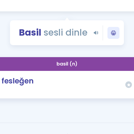
Kampanyalar
Eğitim ve Kitaplar
Blog
Basil
sesli dinle
YDS - YÖKDİL Tüm S
İngilizce Gram
İngilizce Gramer
basil (n)
fesleğen