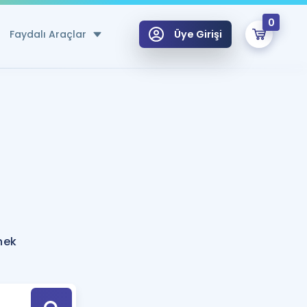
0
Faydalı Araçlar
Üye Girişi
klar
n Ücretsiz Kaynaklar
 için Özel Sözlük
Sepetin Şu An Boş.
ma
uan Hesaplama Aracı
i Hoca ile seni sınava hazırlayacak onlarca eğitim seni bekliyor!
Şifremi Hatırlamıyorum
GİRİŞ YAP
nek
azırlananlar için Öneriler
kvimi
ÜYE DEĞİLİM
arı Tek Takvimde