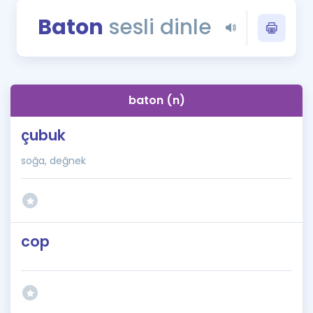
Puan Hesaplama
Baton
sesli dinle
Rehberlik Aracı
ÖSYM Sınav Takvimi
baton (n)
Kampanyalar
çubuk
Blog
soğa, değnek
İngilizce Gramer
cop