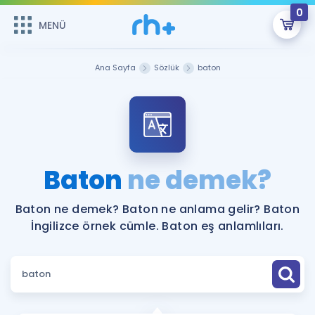
0
MENÜ
MENÜ
Üye Girişi
Ana Sayfa
Sözlük
baton
Online Dersler
Sepetin Şu An Boş.
Çalışma Paketleri
Remzi Hoca ile seni sınava hazırlayacak onlarca eğitim seni
bekliyor!
Kitaplar ve Kaynaklar
GİRİŞ YAP
Baton
ne demek?
Katılımcı Görüşleri
Şifremi Hatırlamıyorum
Baton ne demek? Baton ne anlama gelir? Baton
İngilizce örnek cümle. Baton eş anlamlıları.
ÜYE DEĞİLİM
Faydalı Araçlar
Ücretsiz Kaynaklar
Blog
İngilizce Gramer
Hakkımızda
Kariyer
Sözlük
Soru & Cevap
İletişim