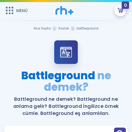
0
MENÜ
MENÜ
Üye Girişi
Ana Sayfa
Sözlük
battleground
Online Dersler
Sepetin Şu An Boş.
Çalışma Paketleri
Remzi Hoca ile seni sınava hazırlayacak onlarca eğitim seni
bekliyor!
Kitaplar ve Kaynaklar
GİRİŞ YAP
Battleground
ne
Katılımcı Görüşleri
demek?
Şifremi Hatırlamıyorum
ÜYE DEĞİLİM
Faydalı Araçlar
Battleground ne demek? Battleground ne
anlama gelir? Battleground İngilizce örnek
Ücretsiz Kaynaklar
Blog
İngilizce Gramer
cümle. Battleground eş anlamlıları.
Hakkımızda
Kariyer
Sözlük
Soru & Cevap
İletişim