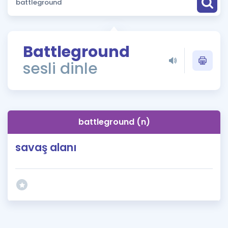
Puan Hesaplama
Rehberlik Aracı
Battleground
ÖSYM Sınav Takvimi
sesli dinle
Kampanyalar
Blog
battleground (n)
İngilizce Gramer
savaş alanı