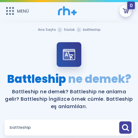
0
MENÜ
MENÜ
Üye Girişi
Ana Sayfa
Sözlük
battleship
Online Dersler
Sepetin Şu An Boş.
Çalışma Paketleri
Remzi Hoca ile seni sınava hazırlayacak onlarca eğitim seni
bekliyor!
Kitaplar ve Kaynaklar
GİRİŞ YAP
Battleship
ne demek?
Katılımcı Görüşleri
Şifremi Hatırlamıyorum
Battleship ne demek? Battleship ne anlama
gelir? Battleship İngilizce örnek cümle. Battleship
ÜYE DEĞİLİM
Faydalı Araçlar
eş anlamlıları.
Ücretsiz Kaynaklar
Blog
İngilizce Gramer
Hakkımızda
Kariyer
Sözlük
Soru & Cevap
İletişim