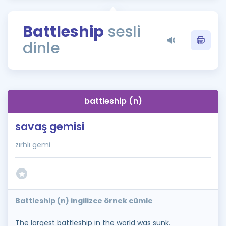
Puan Hesaplama
Battleship
sesli
Rehberlik Aracı
dinle
ÖSYM Sınav Takvimi
Kampanyalar
Blog
battleship (n)
İngilizce Gramer
savaş gemisi
zırhlı gemi
Battleship (n) ingilizce örnek cümle
The largest battleship in the world was sunk.