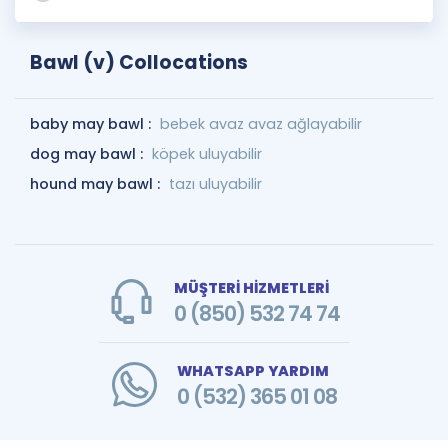
Bawl (v) Collocations
baby may bawl :
bebek avaz avaz ağlayabilir
dog may bawl :
köpek uluyabilir
hound may bawl :
tazı uluyabilir
MÜŞTERİ HİZMETLERİ
0 (850) 532 74 74
WHATSAPP YARDIM
0 (532) 365 01 08