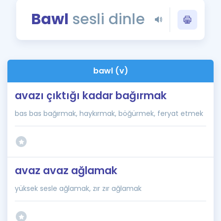
Puan Hesaplama
Bawl
sesli dinle
Rehberlik Aracı
ÖSYM Sınav Takvimi
bawl (v)
Kampanyalar
avazı çıktığı kadar bağırmak
Blog
bas bas bağırmak, haykırmak, böğürmek, feryat etmek
İngilizce Gramer
avaz avaz ağlamak
yüksek sesle ağlamak, zır zır ağlamak