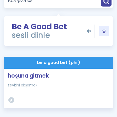
Puan Hesaplama
Rehberlik Aracı
Be A Good Bet
ÖSYM Sınav Takvimi
sesli dinle
Kampanyalar
Blog
be a good bet (phr)
İngilizce Gramer
hoşuna gitmek
zevkini okşamak