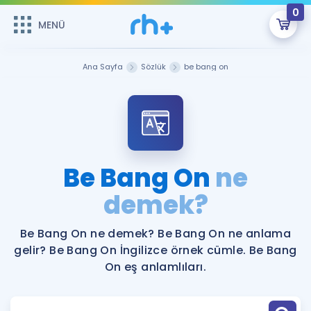
0
MENÜ
MENÜ
Üye Girişi
Ana Sayfa
Sözlük
be bang on
Online Dersler
Sepetin Şu An Boş.
Çalışma Paketleri
Remzi Hoca ile seni sınava hazırlayacak onlarca eğitim seni
bekliyor!
Kitaplar ve Kaynaklar
GİRİŞ YAP
Be Bang On
ne
Katılımcı Görüşleri
demek?
Şifremi Hatırlamıyorum
ÜYE DEĞİLİM
Faydalı Araçlar
Be Bang On ne demek? Be Bang On ne anlama
gelir? Be Bang On İngilizce örnek cümle. Be Bang
Ücretsiz Kaynaklar
Blog
İngilizce Gramer
On eş anlamlıları.
Hakkımızda
Kariyer
Sözlük
Soru & Cevap
İletişim