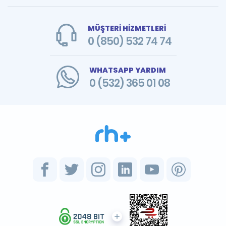
MÜŞTERİ HİZMETLERİ
0 (850) 532 74 74
WHATSAPP YARDIM
0 (532) 365 01 08