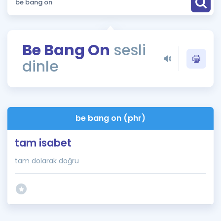
Puan Hesaplama
Rehberlik Aracı
Be Bang On
sesli
ÖSYM Sınav Takvimi
dinle
Kampanyalar
Blog
be bang on (phr)
İngilizce Gramer
tam isabet
tam dolarak doğru