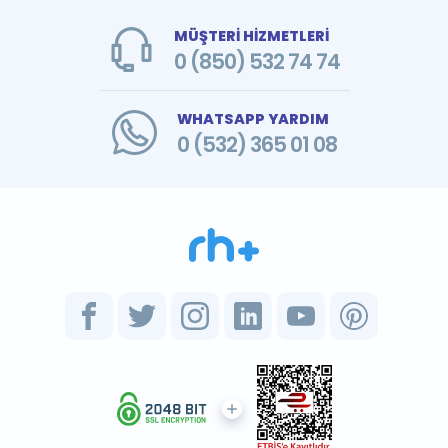
MÜŞTERİ HİZMETLERİ
0 (850) 532 74 74
WHATSAPP YARDIM
0 (532) 365 01 08