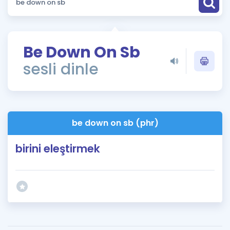
Puan Hesaplama
Rehberlik Aracı
Be Down On Sb
ÖSYM Sınav Takvimi
sesli dinle
Kampanyalar
Blog
be down on sb (phr)
İngilizce Gramer
birini eleştirmek