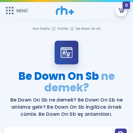
0
MENÜ
MENÜ
Üye Girişi
Ana Sayfa
Sözlük
be down on sb
Online Dersler
Sepetin Şu An Boş.
Çalışma Paketleri
Remzi Hoca ile seni sınava hazırlayacak onlarca eğitim seni
bekliyor!
Kitaplar ve Kaynaklar
GİRİŞ YAP
Be Down On Sb
ne
Katılımcı Görüşleri
demek?
Şifremi Hatırlamıyorum
ÜYE DEĞİLİM
Faydalı Araçlar
Be Down On Sb ne demek? Be Down On Sb ne
anlama gelir? Be Down On Sb İngilizce örnek
Ücretsiz Kaynaklar
Blog
İngilizce Gramer
cümle. Be Down On Sb eş anlamlıları.
Hakkımızda
Kariyer
Sözlük
Soru & Cevap
İletişim