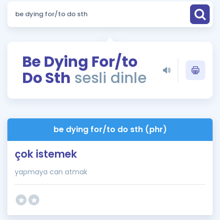
Puan Hesaplama
Rehberlik Aracı
ÖSYM Sınav Takvimi
Be Dying For/to
Do Sth
sesli dinle
Kampanyalar
Blog
İngilizce Gramer
be dying for/to do sth (phr)
çok istemek
yapmaya can atmak