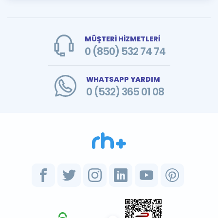
MÜŞTERİ HİZMETLERİ
0 (850) 532 74 74
WHATSAPP YARDIM
0 (532) 365 01 08