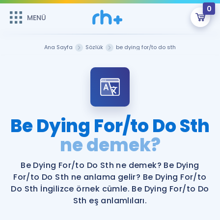
0
MENÜ
MENÜ
Üye Girişi
Ana Sayfa
Sözlük
be dying for/to do sth
Online Dersler
Sepetin Şu An Boş.
Çalışma Paketleri
Remzi Hoca ile seni sınava hazırlayacak onlarca eğitim seni
bekliyor!
Kitaplar ve Kaynaklar
GİRİŞ YAP
Be Dying For/to Do Sth
Katılımcı Görüşleri
ne demek?
Şifremi Hatırlamıyorum
ÜYE DEĞİLİM
Faydalı Araçlar
Be Dying For/to Do Sth ne demek? Be Dying
For/to Do Sth ne anlama gelir? Be Dying For/to
Ücretsiz Kaynaklar
Blog
İngilizce Gramer
Do Sth İngilizce örnek cümle. Be Dying For/to Do
Sth eş anlamlıları.
Hakkımızda
Kariyer
Sözlük
Soru & Cevap
İletişim