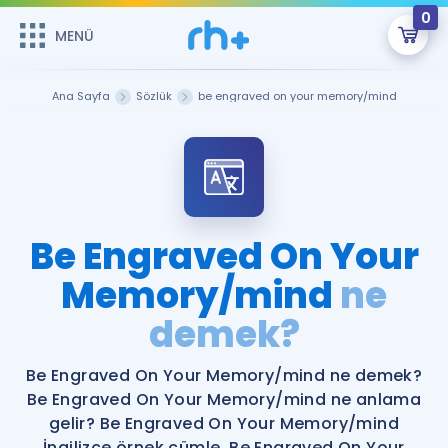
0
MENÜ
MENÜ
Üye Girişi
Ana Sayfa
Sözlük
be engraved on your memory/mind
Online Dersler
Sepetin Şu An Boş.
Çalışma Paketleri
Remzi Hoca ile seni sınava hazırlayacak onlarca eğitim seni
bekliyor!
Kitaplar ve Kaynaklar
GİRİŞ YAP
Be Engraved On Your
Katılımcı Görüşleri
Memory/mind
ne
Şifremi Hatırlamıyorum
demek?
ÜYE DEĞİLİM
Faydalı Araçlar
Be Engraved On Your Memory/mind ne demek?
Ücretsiz Kaynaklar
Blog
İngilizce Gramer
Be Engraved On Your Memory/mind ne anlama
Hakkımızda
Kariyer
Sözlük
gelir? Be Engraved On Your Memory/mind
Soru & Cevap
İletişim
İngilizce örnek cümle. Be Engraved On Your