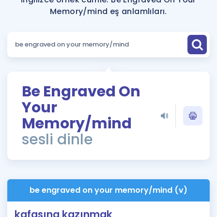
Puan Hesaplama
Memory/mind eş anlamlıları.
Rehberlik Aracı
ÖSYM Sınav Takvimi
Kampanyalar
Be Engraved On
Blog
Your
İngilizce Gramer
Memory/mind
sesli dinle
be engraved on your memory/mind (v)
kafasına kazınmak