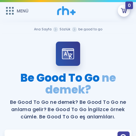
0
MENÜ
MENÜ
Üye Girişi
Ana Sayfa
Sözlük
be good to go
Online Dersler
Sepetin Şu An Boş.
Çalışma Paketleri
Remzi Hoca ile seni sınava hazırlayacak onlarca eğitim seni
bekliyor!
Kitaplar ve Kaynaklar
GİRİŞ YAP
Be Good To Go
ne
Katılımcı Görüşleri
demek?
Şifremi Hatırlamıyorum
ÜYE DEĞİLİM
Faydalı Araçlar
Be Good To Go ne demek? Be Good To Go ne
anlama gelir? Be Good To Go İngilizce örnek
Ücretsiz Kaynaklar
Blog
İngilizce Gramer
cümle. Be Good To Go eş anlamlıları.
Hakkımızda
Kariyer
Sözlük
Soru & Cevap
İletişim