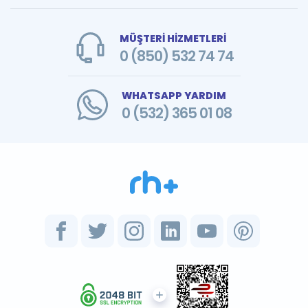
MÜŞTERİ HİZMETLERİ
0 (850) 532 74 74
WHATSAPP YARDIM
0 (532) 365 01 08