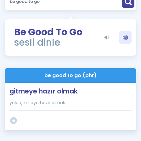
Puan Hesaplama
Rehberlik Aracı
Be Good To Go
ÖSYM Sınav Takvimi
sesli dinle
Kampanyalar
Blog
be good to go (phr)
İngilizce Gramer
gitmeye hazır olmak
yola çıkmaya hazır olmak