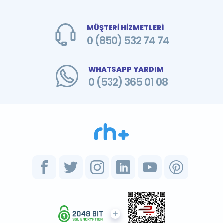
MÜŞTERİ HİZMETLERİ
0 (850) 532 74 74
WHATSAPP YARDIM
0 (532) 365 01 08