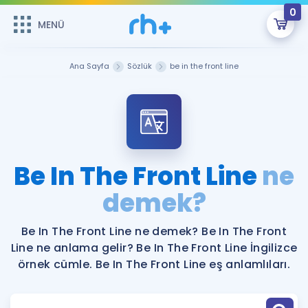
0
MENÜ
MENÜ
Üye Girişi
Ana Sayfa
Sözlük
be in the front line
Online Dersler
Sepetin Şu An Boş.
Çalışma Paketleri
Remzi Hoca ile seni sınava hazırlayacak onlarca eğitim seni
bekliyor!
Kitaplar ve Kaynaklar
GİRİŞ YAP
Be In The Front Line
ne
Katılımcı Görüşleri
demek?
Şifremi Hatırlamıyorum
ÜYE DEĞİLİM
Faydalı Araçlar
Be In The Front Line ne demek? Be In The Front
Line ne anlama gelir? Be In The Front Line İngilizce
Ücretsiz Kaynaklar
Blog
İngilizce Gramer
örnek cümle. Be In The Front Line eş anlamlıları.
Hakkımızda
Kariyer
Sözlük
Soru & Cevap
İletişim