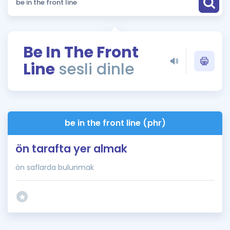
Puan Hesaplama
Rehberlik Aracı
Be In The Front
ÖSYM Sınav Takvimi
Line
sesli dinle
Kampanyalar
Blog
be in the front line (phr)
İngilizce Gramer
ön tarafta yer almak
ön saflarda bulunmak