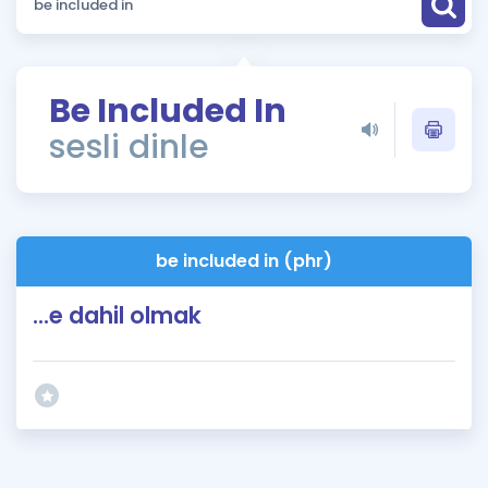
Puan Hesaplama
Rehberlik Aracı
Be Included In
ÖSYM Sınav Takvimi
sesli dinle
Kampanyalar
Blog
be included in (phr)
İngilizce Gramer
...e dahil olmak