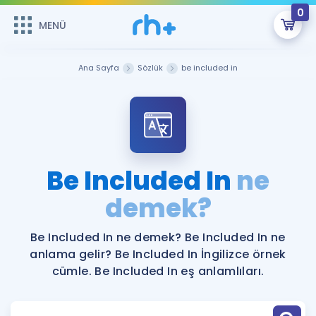
0
MENÜ
MENÜ
Üye Girişi
Ana Sayfa
Sözlük
be included in
Online Dersler
Sepetin Şu An Boş.
Çalışma Paketleri
Remzi Hoca ile seni sınava hazırlayacak onlarca eğitim seni
bekliyor!
Kitaplar ve Kaynaklar
GİRİŞ YAP
Be Included In
ne
Katılımcı Görüşleri
demek?
Şifremi Hatırlamıyorum
ÜYE DEĞİLİM
Faydalı Araçlar
Be Included In ne demek? Be Included In ne
anlama gelir? Be Included In İngilizce örnek
Ücretsiz Kaynaklar
Blog
İngilizce Gramer
cümle. Be Included In eş anlamlıları.
Hakkımızda
Kariyer
Sözlük
Soru & Cevap
İletişim