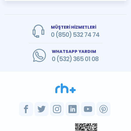
MÜŞTERİ HİZMETLERİ
0 (850) 532 74 74
WHATSAPP YARDIM
0 (532) 365 01 08