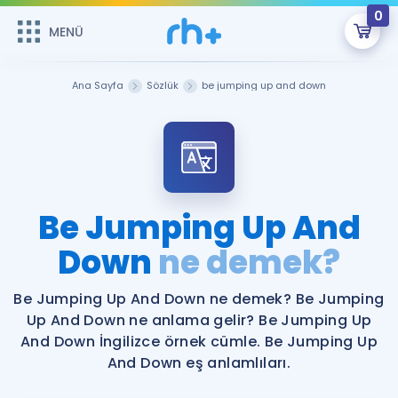
0
MENÜ
MENÜ
Üye Girişi
Ana Sayfa
Sözlük
be jumping up and down
Online Dersler
Sepetin Şu An Boş.
Çalışma Paketleri
Remzi Hoca ile seni sınava hazırlayacak onlarca eğitim seni
bekliyor!
Kitaplar ve Kaynaklar
GİRİŞ YAP
Be Jumping Up And
Katılımcı Görüşleri
Down
ne demek?
Şifremi Hatırlamıyorum
ÜYE DEĞİLİM
Faydalı Araçlar
Be Jumping Up And Down ne demek? Be Jumping
Up And Down ne anlama gelir? Be Jumping Up
Ücretsiz Kaynaklar
Blog
İngilizce Gramer
And Down İngilizce örnek cümle. Be Jumping Up
And Down eş anlamlıları.
Hakkımızda
Kariyer
Sözlük
Soru & Cevap
İletişim