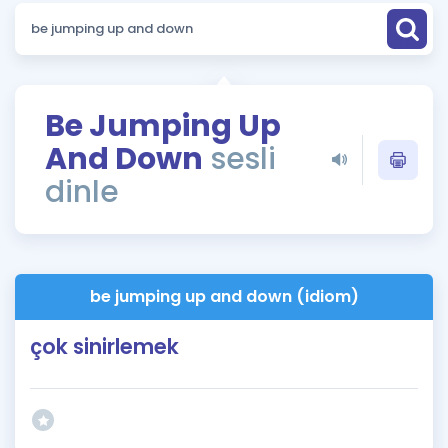
Puan Hesaplama
Rehberlik Aracı
ÖSYM Sınav Takvimi
Be Jumping Up
And Down
sesli
Kampanyalar
dinle
Blog
İngilizce Gramer
be jumping up and down (idiom)
çok sinirlemek