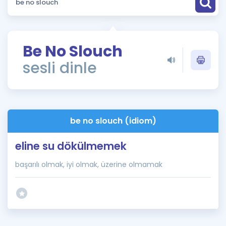
Puan Hesaplama
Rehberlik Aracı
Be No Slouch
ÖSYM Sınav Takvimi
sesli dinle
Kampanyalar
Blog
be no slouch (idiom)
İngilizce Gramer
eline su dökülmemek
başarılı olmak, iyi olmak, üzerine olmamak