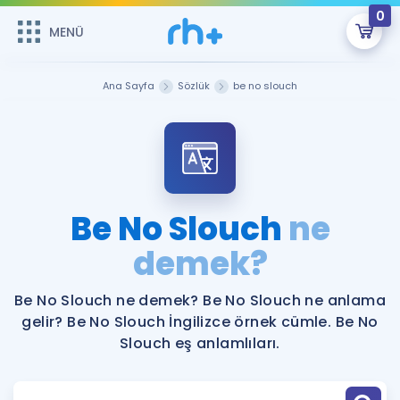
0
MENÜ
MENÜ
Üye Girişi
Ana Sayfa
Sözlük
be no slouch
Online Dersler
Sepetin Şu An Boş.
Çalışma Paketleri
Remzi Hoca ile seni sınava hazırlayacak onlarca eğitim seni
bekliyor!
Kitaplar ve Kaynaklar
GİRİŞ YAP
Be No Slouch
ne
Katılımcı Görüşleri
demek?
Şifremi Hatırlamıyorum
ÜYE DEĞİLİM
Faydalı Araçlar
Be No Slouch ne demek? Be No Slouch ne anlama
gelir? Be No Slouch İngilizce örnek cümle. Be No
Ücretsiz Kaynaklar
Blog
İngilizce Gramer
Slouch eş anlamlıları.
Hakkımızda
Kariyer
Sözlük
Soru & Cevap
İletişim