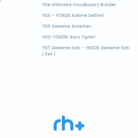
e
The Ultimate Vocabulary Builder
YDS - YÖKDİL Kelime Defteri
YDS Deneme Sınavları
YDS-YÖKDİL Soru Tipleri
YDT Deneme Seti - YKSDİL Deneme Seti
| Set 1