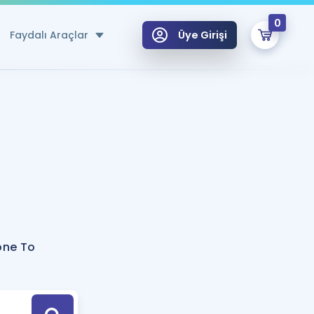
0
Faydalı Araçlar
Üye Girişi
klar
n Ücretsiz Kaynaklar
 için Özel Sözlük
Sepetin Şu An Boş.
ma
uan Hesaplama Aracı
i Hoca ile seni sınava hazırlayacak onlarca eğitim seni bekliyor!
Şifremi Hatırlamıyorum
GİRİŞ YAP
one To
azırlananlar için Öneriler
kvimi
ÜYE DEĞİLİM
arı Tek Takvimde