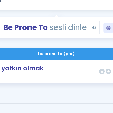
Kampanyalar
Eğitim ve Kitaplar
Blog
Be Prone To
sesli dinle
YDS - YÖKDİL Tüm S
İngilizce Gram
İngilizce Gramer
be prone to (phr)
yatkın olmak