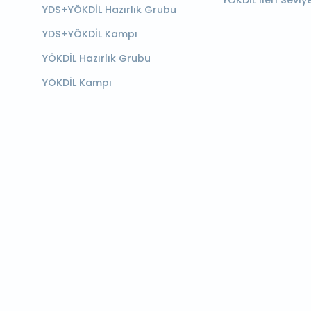
YÖKDİL İleri Seviy
YDS+YÖKDİL Hazırlık Grubu
YDS+YÖKDİL Kampı
YÖKDİL Hazırlık Grubu
YÖKDİL Kampı