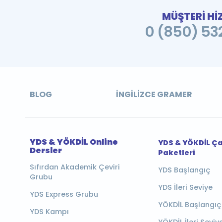
MÜŞTERİ Hİ
0 (850) 532
BLOG
İNGILIZCE GRAMER
YDS & YÖKDİL Online
YDS & YÖKDİL Ç
Dersler
Paketleri
Sıfırdan Akademik Çeviri
YDS Başlangıç
Grubu
YDS İleri Seviye
YDS Express Grubu
YÖKDİL Başlangıç
YDS Kampı