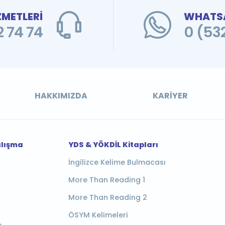
ZMETLERİ
WHATSA
 74 74
0 (53
HAKKIMIZDA
KARIYER
alışma
YDS & YÖKDİL Kitapları
İngilizce Kelime Bulmacası
More Than Reading 1
More Than Reading 2
ÖSYM Kelimeleri