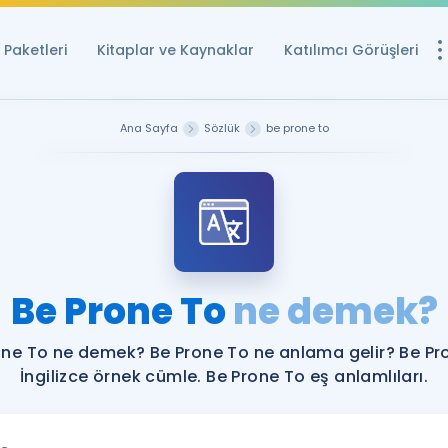
Paketleri
Kitaplar ve Kaynaklar
Katılımcı Görüşleri
Ücretsiz Kayna
Ana Sayfa
Sözlük
be prone to
YDS ve YÖKDİL içi
Sözlük
İngilizce Sınavları
Puan Hesapla
Be Prone To
ne demek?
YDS ve YÖKDİL P
Remz
Rehberlik Aracı
one To ne demek? Be Prone To ne anlama gelir? Be Pr
YDS ve YÖKDİL'e H
İngilizce örnek cümle. Be Prone To eş anlamlıları.
ÖSYM Sınav Ta
Tüm ÖSYM Sınavl