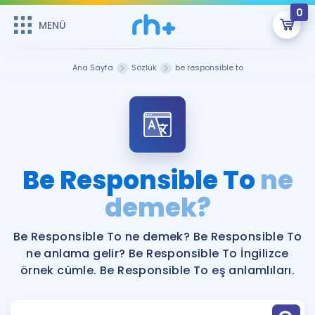
0
MENÜ
MENÜ
Üye Girişi
Ana Sayfa
Sözlük
be responsible to
Online Dersler
Sepetin Şu An Boş.
Çalışma Paketleri
Remzi Hoca ile seni sınava hazırlayacak onlarca eğitim seni
bekliyor!
Kitaplar ve Kaynaklar
GİRİŞ YAP
Be Responsible To
ne
Katılımcı Görüşleri
demek?
Şifremi Hatırlamıyorum
ÜYE DEĞİLİM
Faydalı Araçlar
Be Responsible To ne demek? Be Responsible To
ne anlama gelir? Be Responsible To İngilizce
Ücretsiz Kaynaklar
Blog
İngilizce Gramer
örnek cümle. Be Responsible To eş anlamlıları.
Hakkımızda
Kariyer
Sözlük
Soru & Cevap
İletişim