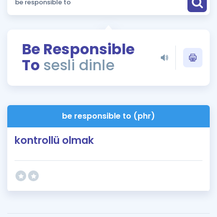
Puan Hesaplama
Rehberlik Aracı
Be Responsible
ÖSYM Sınav Takvimi
To
sesli dinle
Kampanyalar
Blog
be responsible to (phr)
İngilizce Gramer
kontrollü olmak