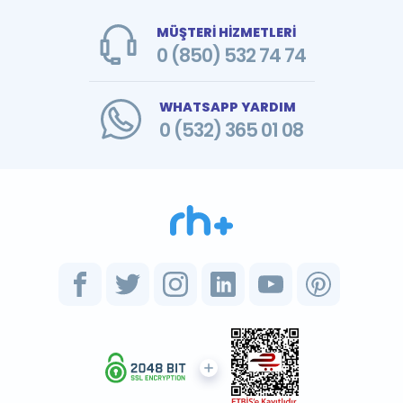
MÜŞTERİ HİZMETLERİ
0 (850) 532 74 74
WHATSAPP YARDIM
0 (532) 365 01 08