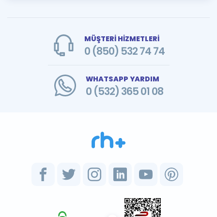
MÜŞTERİ HİZMETLERİ
0 (850) 532 74 74
WHATSAPP YARDIM
0 (532) 365 01 08