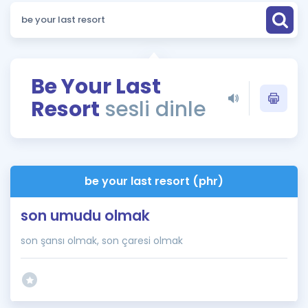
Puan Hesaplama
Rehberlik Aracı
ÖSYM Sınav Takvimi
Be Your Last
Resort
sesli dinle
Kampanyalar
Blog
İngilizce Gramer
be your last resort (phr)
son umudu olmak
son şansı olmak, son çaresi olmak