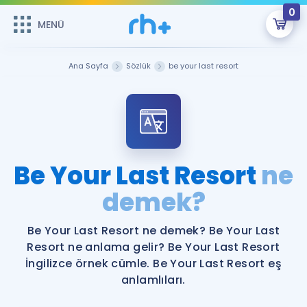
0
MENÜ
MENÜ
Üye Girişi
Ana Sayfa
Sözlük
be your last resort
Online Dersler
Sepetin Şu An Boş.
Çalışma Paketleri
Remzi Hoca ile seni sınava hazırlayacak onlarca eğitim seni
bekliyor!
Kitaplar ve Kaynaklar
GİRİŞ YAP
Be Your Last Resort
ne
Katılımcı Görüşleri
demek?
Şifremi Hatırlamıyorum
ÜYE DEĞİLİM
Faydalı Araçlar
Be Your Last Resort ne demek? Be Your Last
Resort ne anlama gelir? Be Your Last Resort
Ücretsiz Kaynaklar
Blog
İngilizce Gramer
İngilizce örnek cümle. Be Your Last Resort eş
anlamlıları.
Hakkımızda
Kariyer
Sözlük
Soru & Cevap
İletişim