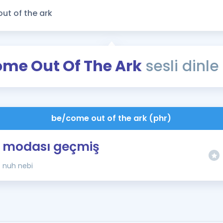
Kampanyalar
Eğitim ve Kitaplar
Blog
YDS - YÖKDİL Tüm S
ome Out Of The Ark
sesli dinle
İngilizce Gram
İngilizce Gramer
be/come out of the ark (phr)
modası geçmiş
nuh nebi