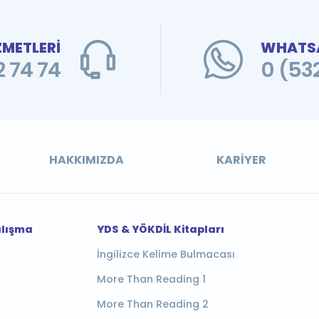
ZMETLERİ
WHATSA
 74 74
0 (53
HAKKIMIZDA
KARIYER
alışma
YDS & YÖKDİL Kitapları
İngilizce Kelime Bulmacası
More Than Reading 1
More Than Reading 2