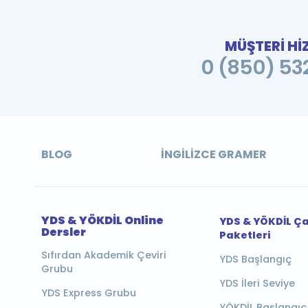
MÜŞTERİ Hİ
0 (850) 532
BLOG
İNGILIZCE GRAMER
YDS & YÖKDİL Online
YDS & YÖKDİL Ç
Dersler
Paketleri
Sıfırdan Akademik Çeviri
YDS Başlangıç
Grubu
YDS İleri Seviye
YDS Express Grubu
YÖKDİL Başlangıç