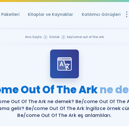
Paketleri
Kitaplar ve Kaynaklar
Katılımcı Görüşleri
Ücretsiz Kayna
Ana Sayfa
Sözlük
be/come out of the ark
YDS ve YÖKDİL içi
Sözlük
İngilizce Sınavları
Puan Hesapla
me Out Of The Ark
ne d
YDS ve YÖKDİL P
Remz
Rehberlik Aracı
ome Out Of The Ark ne demek? Be/come Out Of The A
YDS ve YÖKDİL'e H
ama gelir? Be/come Out Of The Ark İngilizce örnek cü
Be/come Out Of The Ark eş anlamlıları.
ÖSYM Sınav Ta
Tüm ÖSYM Sınavl