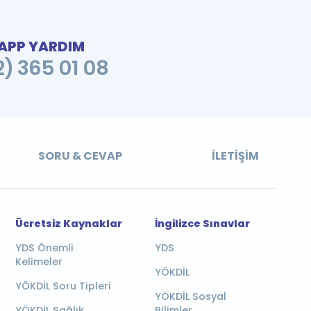
PP YARDIM
2) 365 01 08
SORU & CEVAP
İLETIŞIM
Ücretsiz Kaynaklar
İngilizce Sınavlar
YDS Önemli
YDS
Kelimeler
YÖKDİL
YÖKDİL Soru Tipleri
YÖKDİL Sosyal
YÖKDİL Sağlık
Bilimler