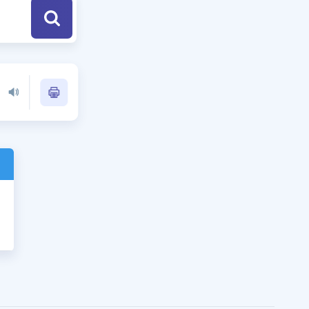
a Özel Fırsatlar
ınavlarla İlgili Haberler
er
 ve Konu Anlatımı