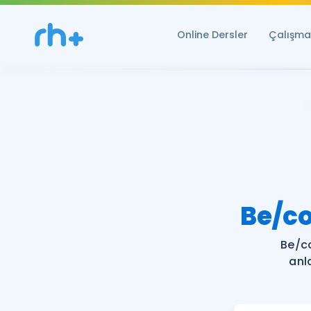
Online Dersler
Çalışma 
Be/co
Be/c
anl